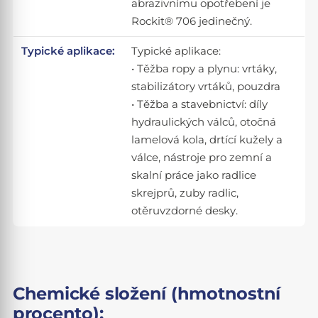
abrazivnímu opotřebení je
Rockit® 706 jedinečný.
Typické aplikace:
Typické aplikace:
• Těžba ropy a plynu: vrtáky,
stabilizátory vrtáků, pouzdra
• Těžba a stavebnictví: díly
hydraulických válců, otočná
lamelová kola, drtící kužely a
válce, nástroje pro zemní a
skalní práce jako radlice
skrejprů, zuby radlic,
otěruvzdorné desky.
Chemické složení (hmotnostní
procento):