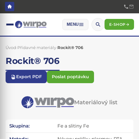
E-SHOP
→
MENU
Úvod
›
Přídavné materiály
›
Rockit® 706
Rockit® 706
Export PDF
Poslat poptávku
Materiálový list
Skupina:
Fe a slitiny Fe
Metoda:
Návary prášku plasmou-PTA