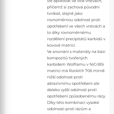
lze aplikovat ve více vrstvách,
přičemž si zachová původní
tvrdost, stejně jako
rovnoměrnou odolnost proti
opotřebení ve všech vrstvách a
to díky rovnoměrnému
rozdělení precipitátů karbidů v
kovové matrici.
Ve srovnání s materiály na bázi
kompozitů tvořených
karbidem Wolframu v NiCrBSi
matrici má Rockit® 706 mírně
nižší odolnost proti
abrazivnímu opotřebení ale
daleko vyšší odolnost proti
opotřebení způsobenému rázy.
Díky této kombinaci vysoké
odolnosti proti rázům a