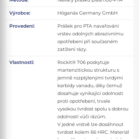
Výrobce:
Höganäs Germany GmbH
Provedení:
Prášek pro PTA navařování
vrstev odolných abrazivnímu
opotřebení při současném
zatížení rázy.
Vlastnosti:
Rockit® 706 poskytuje
martenzitickou strukturu s
jemně rozptýlenými tvrdými
karbidy vanadu, díky čemuž
dosahuje vynikající odolnosti
proti opotřebení, trvale
vysokou tvrdost spolu s dobrou
odolností vůči rázům.
V jedné vrstvě lze dosáhnout
tvrdost kolem 66 HRC. Materiál