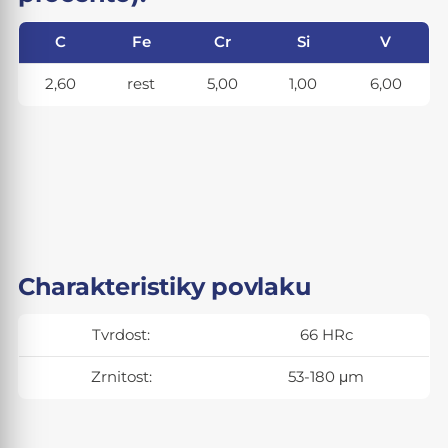
C
Fe
Cr
Si
V
2,60
rest
5,00
1,00
6,00
Charakteristiky povlaku
Tvrdost:
66 HRc
Zrnitost:
53-180 μm