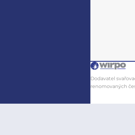
Dodavatel svařovac
renomovaných čes
Přejít do e-shopu
→