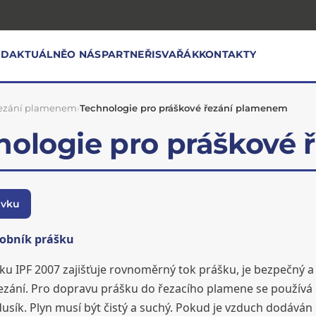
OD
AKTUÁLNĚ
O NÁS
PARTNEŘI
SVAŘÁK
KONTAKTY
řezání plamenem
›
Technologie pro práškové řezání plamenem
nologie pro práškové
ávku
sobník prášku
u IPF 2007 zajišťuje rovnoměrný tok prášku, je bezpečný a 
zání. Pro dopravu prášku do řezacího plamene se používá 
usík. Plyn musí být čistý a suchý. Pokud je vzduch dodáván