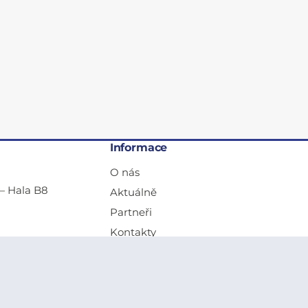
Informace
O nás
— Hala B8
Aktuálně
Partneři
Kontakty
Obchodní podmínky a reklamace
Svařák
GDPR