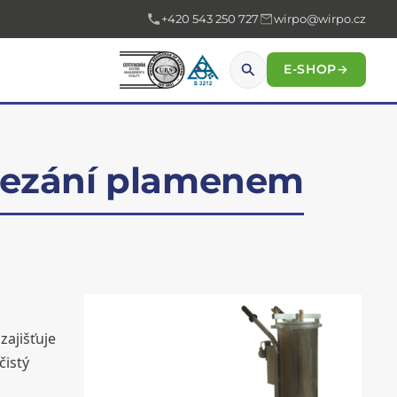
+420 543 250 727
wirpo@wirpo.cz
E-SHOP
→
 řezání plamenem
zajišťuje
čistý