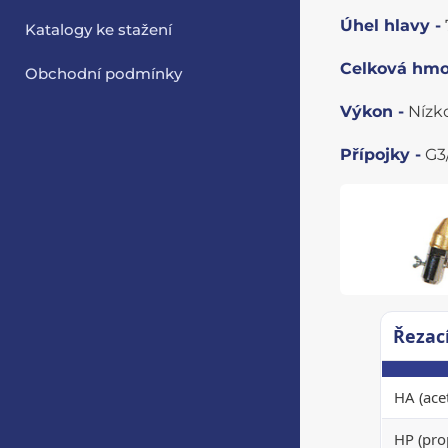
Úhel hlavy -
Katalogy ke stažení
Celková hmo
Obchodní podmínky
Výkon -
Nízk
Přípojky -
G3/
Řezac
HA (ace
HP (pro