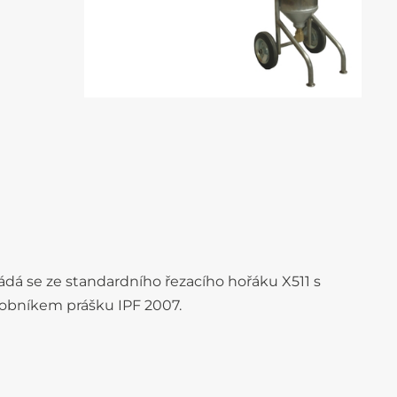
ládá se ze standardního řezacího hořáku X511 s
sobníkem prášku IPF 2007.