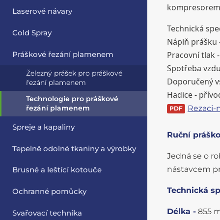
kompresorem, 
Laserové návary
Technická spec
Cold Spray
Náplň prášku 
Pracovní tlak -
Práškové řezání plamenem
Spotřeba vzdu
Železný prášek pro práškové
Doporučený vst
řezání plamenem
Hadice - přív
Technologie pro práškové
Rezaci-
řezání plamenem
Spreje a kapaliny
Ruční práško
Tepelně odolné tkaniny a výrobky
Jedná se o ro
nástavcem pro
Brusné a leštící kotouče
Technická sp
Ochranné pomůcky
Délka -
855 
Svařovací technika