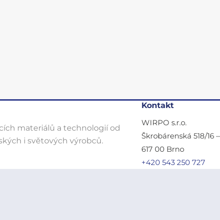
Kontakt
WIRPO s.r.o.
ích materiálů a technologií od
Škrobárenská 518/16 
kých i světových výrobců.
617 00 Brno
+420 543 250 727
wirpo@wirpo.cz