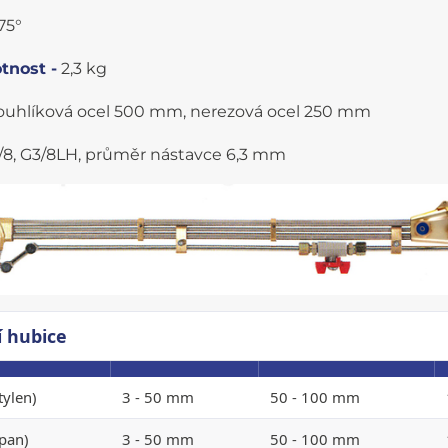
75°
tnost -
2,3 kg
ouhlíková ocel 500 mm, nerezová ocel 250 mm
8, G3/8LH, průměr nástavce 6,3 mm
í hubice
tylen)
3 - 50 mm
50 - 100 mm
pan)
3 - 50 mm
50 - 100 mm