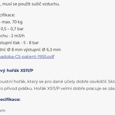
musí se použít sušič vzduchu.
ifikace:
- max. 70 kg
 0,5 – 0,7 bar
chu - 2 m3/h
upní tlak - 5 - 8 bar
odní: Ø 8 mm výstupní: Ø 6,3 mm
nadoba-CS-patent-1955.pdf
vý hořák X511/P
bustní hořák, který se pro dané účely dobře osvědčil. Sk
 přívod prášku. Hořák X511/P velmi dobře pracuje se zá
ecifikace:
mm