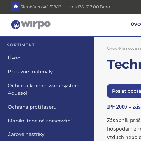
Škrobárenská 518/16 — Hala B8, 617 00 Brno
ÚV
SORTIMENT
Úvod
›
Práškové 
Úvod
Tech
Přídavné materiály
Ochrana kořene svaru-systém
Poslat popt
Aquasol
IPF 2007 – zá
Ochrana proti laseru
Zásobník prášk
Mobilní tepelné zpracování
hospodárné ře
Žárové nástřiky
vzduch nebo d