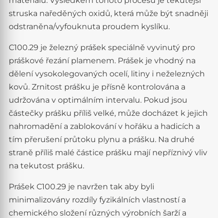
materiálu. Výsledkem tohoto procesu je tekutější
struska naředěných oxidů, která může být snadněji
odstraněna/vyfouknuta proudem kyslíku.
C100.29 je železný prášek speciálně vyvinutý pro
práškové řezání plamenem. Prášek je vhodný na
dělení vysokolegovaných ocelí, litiny i neželezných
kovů. Zrnitost prášku je přísně kontrolována a
udržována v optimálním intervalu. Pokud jsou
částečky prášku příliš velké, může docházet k jejich
nahromadění a zablokování v hořáku a hadicích a
tím přerušení průtoku plynu a prášku. Na druhé
straně příliš malé částice prášku mají nepříznivý vliv
na tekutost prášku.
Prášek C100.29 je navržen tak aby byli
minimalizovány rozdíly fyzikálních vlastností a
chemického složení různých výrobních šarží a