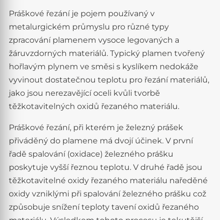
Práškové řezání je pojem používaný v
metalurgickém průmyslu pro různé typy
zpracování plamenem vysoce legovaných a
žáruvzdorných materiálů. Typický plamen tvořený
hořlavým plynem ve směsi s kyslíkem nedokáže
vyvinout dostatečnou teplotu pro řezání materiálů,
jako jsou nerezavějící oceli kvůli tvorbě
těžkotavitelných oxidů řezaného materiálu.
Práškové řezání, při kterém je železný prášek
přiváděný do plamene má dvojí účinek. V první
řadě spalování (oxidace) železného prášku
poskytuje vyšší řeznou teplotu. V druhé řadě jsou
těžkotavitelné oxidy řezaného materiálu naředěné
oxidy vzniklými při spalování železného prášku což
způsobuje snížení teploty tavení oxidů řezaného