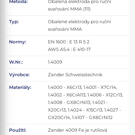
Metoda:
Obalená elektroda pro ruční
svařování MMA (111)
Typ:
Obalené elektrody pro ruční
svařování MMA
Normy:
EN 1600 : E 13 R 5 2
AWS A5.4 : E 410-17
W.Nr.:
1.4009
Výrobce:
Zander Schweisstechnik
Materiály:
1.4000 - X6Cr13, 1.4001 - X7Cr14,
1.4002 - X6CrAl13, 1.4006 - X12Cr13,
1.4008 - GX8CrNi13, 1.4021 -
X20Cr13, 1.4024 - X15Cr13, 1.4027 -
GX20Cr14, 1.4107 - GX8CrNi12
Použití:
Zander 4009 Fe je rutilová