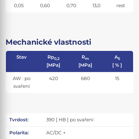
0,05
0,60
0,70
13,0
rest
Mechanické vlastnosti
Stav
Rp
R
A
0,2
m
5
[MPa]
[MPa]
[ % ]
AW : po
420
680
15
svaření
Tvrdost:
390 [ HB ] po svaření
Polarita:
AC/DC +