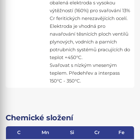
obalená elektroda s vysokou
výtěžností (160%) pro svařování 13%
Cr feritických nerezavějících ocelí.
Elektroda je vhodná pro
navařování těsnících ploch ventilů
plynových, vodních a parních
potrubních systémů pracujících do
teplot +450°C.
Svařovat s nízkým vneseným
teplem. Předehřev a interpass
150°C - 350°C.
Chemické složení
C
Mn
Si
Cr
Fe