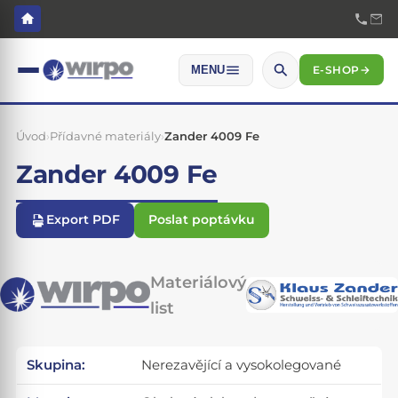
E-SHOP
→
MENU
Úvod
›
Přídavné materiály
›
Zander 4009 Fe
Zander 4009 Fe
Export PDF
Poslat poptávku
Materiálový
list
Skupina:
Nerezavějící a vysokolegované