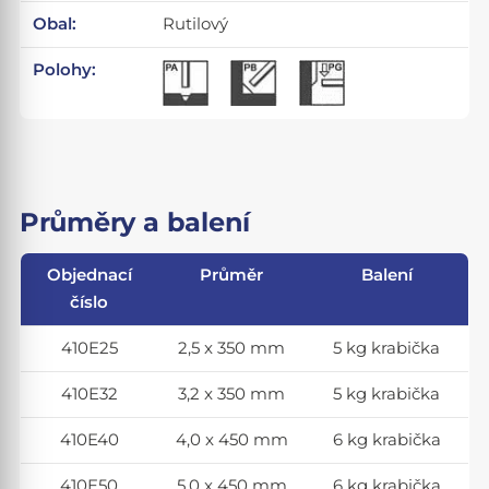
Obal:
Rutilový
Polohy:
Průměry a balení
Objednací
Průměr
Balení
číslo
410E25
2,5 x 350 mm
5 kg krabička
410E32
3,2 x 350 mm
5 kg krabička
410E40
4,0 x 450 mm
6 kg krabička
410E50
5,0 x 450 mm
6 kg krabička