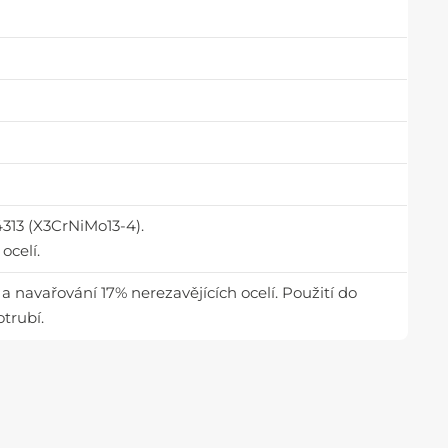
1.4313 (X3CrNiMo13-4).
ocelí.
a navařování 17% nerezavějících ocelí. Použití do
trubí.