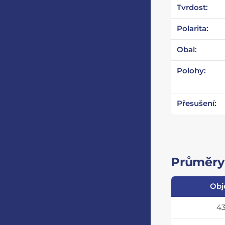
Tvrdost:
Polarita:
Obal:
Polohy:
Přesušení:
Průměry 
Obj
4