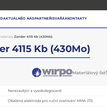
OD
AKTUÁLNĚ
O NÁS
PARTNEŘI
SVAŘÁK
KONTAKTY
ateriály
›
Zander 4115 Kb (430Mo)
er 4115 Kb (430Mo)
Materiálový list
Nerezavějící a vysokolegované
Obalená elektroda pro ruční svařování MMA (111)