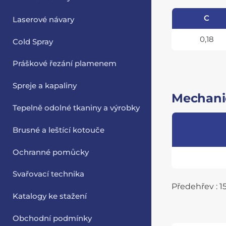
C
Laserové návary
0,18
Cold Spray
Práškové řezání plamenem
Spreje a kapaliny
Mechanic
Tepelně odolné tkaniny a výrobky
Brusné a leštící kotouče
Ochranné pomůcky
Svařovací technika
Předehřev : 1
Katalogy ke stažení
Obchodní podmínky