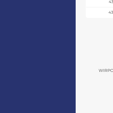
4
4
WIRPO s