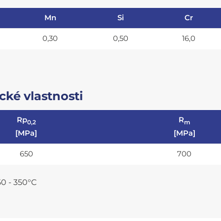
Mn
Si
Cr
0,30
0,50
16,0
ké vlastnosti
Rp
R
0,2
m
[MPa]
[MPa]
650
700
50 - 350°C