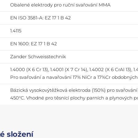
Obalené elektrody pro ruční svařování MMA
EN ISO 3581-A: EZ 17 1 B 42
1.4115
EN 1600: EZ 17 1 B 42
Zander Schweisstechnik
1.4000 (X 6 Cr 13), 1.4001 (X 7 Cr 14), 1.4002 (X 6 CrAl 13), 
Pro svařování a navařování 17% NiCr a 17%Cr obdobných 
Bázická vysokovýtěžková elektroda (150%) pro svařování 
450°C. Vhodné pro těsnící plochy parních a plynových po
é složení