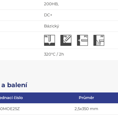
200HB,
DC+
Bázický
320°C / 2h
a balení
ednací číslo
Průměr
30MOE25Z
2,5x350 mm