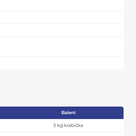
Balení
5 kg krabička