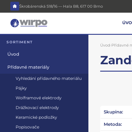
Škrobárenská 518/16 — Hala B8, 617 00 Brno
ÚV
SORTIMENT
Úvod
›
Přídavné m
Úvod
Zand
Přídavné materiály
Vyhledání přídavného materiálu
Pájky
Wolframové elektrody
Drážkovací elektrody
Skupina:
Keramické podložky
Metoda:
Popisovače