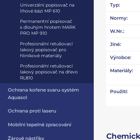
Typ:
Univerzální popisovač na
lihové bázi MP 610
Normy:
Permanentní popisovač
s dlouhým hrotem MARK
W.Nr.:
PRO MP 910
Profesionální retušovací
Jiné:
lakový popisovač pro
hliníkové materiály
Výrobce:
Profesionální retušovací
Materiály:
lakový popisovač na dřevo
RL810
Ochrana kořene svaru-systém
Použití:
Aquasol
Ochrana proti laseru
Mobilní tepelné zpracování
Chemick
Žárové nástřiky