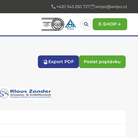
+420 543 250 727
wirpo@wirpo.cz
E-SHOP
→
Export PDF
Poslat poptávku