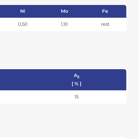
Ni
Mo
Fe
0,50
1,10
rest
A
5
[ % ]
15