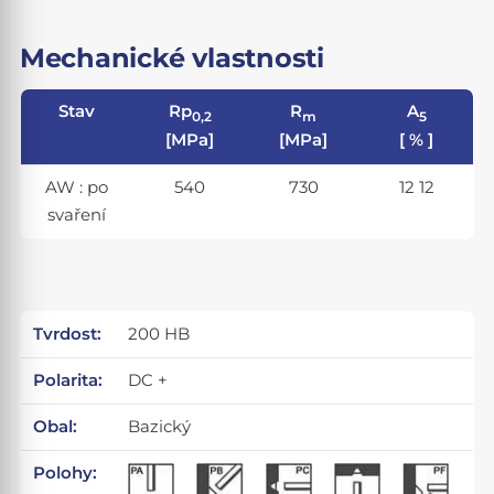
Mechanické vlastnosti
Stav
Rp
R
A
0,2
m
5
[MPa]
[MPa]
[ % ]
AW : po
540
730
12 12
svaření
Tvrdost:
200 HB
Polarita:
DC +
Obal:
Bazický
Polohy: