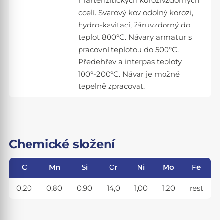
martenzitických korozivzdorných
ocelí. Svarový kov odolný korozi,
hydro-kavitaci, žáruvzdorný do
teplot 800°C. Návary armatur s
pracovní teplotou do 500°C.
Předehřev a interpas teploty
100°-200°C. Návar je možné
tepelně zpracovat.
Chemické složení
C
Mn
Si
Cr
Ni
Mo
Fe
0,20
0,80
0,90
14,0
1,00
1,20
rest