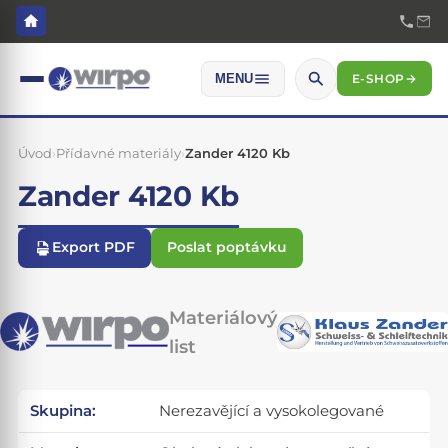
E-SHOP
→
MENU
Úvod
›
Přídavné materiály
›
Zander 4120 Kb
Zander 4120 Kb
Export PDF
Poslat poptávku
Materiálový
list
Skupina:
Nerezavějící a vysokolegované