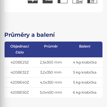
Průměry a balení
Objednací
Průměr
Balení
číslo
420BE25Z
2,5x300 mm
4 kg krabička
420BE32Z
3,2x350 mm
5 kg krabička
420BE40Z
4,0x350 mm
5 kg krabička
420BE50Z
5,0x450 mm
6 kg krabička