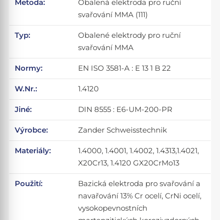
Metoda:
Obalená elektroda pro ruční
svařování MMA (111)
Typ:
Obalené elektrody pro ruční
svařování MMA
Normy:
EN ISO 3581-A : E 13 1 B 22
W.Nr.:
1.4120
Jiné:
DIN 8555 : E6-UM-200-PR
Výrobce:
Zander Schweisstechnik
Materiály:
1.4000, 1.4001, 1.4002, 1.4313,1.4021,
X20Cr13, 1.4120 GX20CrMo13
Použití:
Bazická elektroda pro svařování a
navařování 13% Cr ocelí, CrNi ocelí,
vysokopevnostních