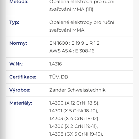
Metoda:
Obalená elektroda pro ruční
svařování MMA (111)
Typ:
Obalené elektrody pro ruční
svařování MMA
Normy:
EN 1600 : E 19 9 L R 1 2
AWS A5.4 : E 308-16
W.Nr.:
1.4316
Certifikace:
TÜV, DB
Výrobce:
Zander Schweisstechnik
Materiály:
1.4300 (X 12 CrNi 18 8),
1.4301 (X 5 CrNi 18-10),
1.4303 (X 4 CrNi 18-12),
1.4306 (X 2 CrNi 19-11),
1.4308 (GX 5 CrNi 19-10),