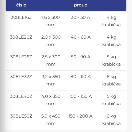
číslo
proud
308LE16Z
1,6 x 300
30 - 50 A
4 kg
mm
krabička
308LE20Z
2,0 x 300
40 - 60 A
4 kg
mm
krabička
308LE25Z
2,5 x 300
50 - 90 A
5 kg
mm
krabička
308LE32Z
3,2 x 350
80 - 110 A
5 kg
mm
krabička
308LE40Z
4,0 x 350
100 - 150 A
5 kg
mm
krabička
308LE50Z
5,0 x 450
150 - 200 A
6 kg
mm
krabička