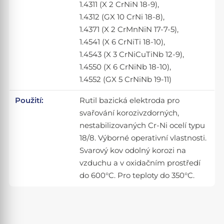
1.4311 (X 2 CrNiN 18-9),
1.4312 (GX 10 CrNi 18-8),
1.4371 (X 2 CrMnNiN 17-7-5),
1.4541 (X 6 CrNiTi 18-10),
1.4543 (X 3 CrNiCuTiNb 12-9),
1.4550 (X 6 CrNiNb 18-10),
1.4552 (GX 5 CrNiNb 19-11)
Použití:
Rutil bazická elektroda pro
svařování korozivzdorných,
nestabilizovaných Cr-Ni ocelí typu
18/8. Výborné operativní vlastnosti.
Svarový kov odolný korozi na
vzduchu a v oxidačním prostředí
do 600°C. Pro teploty do 350°C.