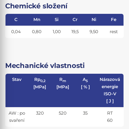
Chemické složení
C
Mn
Si
Cr
Ni
Fe
0,04
0,80
1,00
19,5
9,50
rest
Mechanické vlastnosti
Stav
Rp
R
A
Nárazová
0,2
m
5
energie
[MPa]
[MPa]
[ % ]
ISO-V
[ J ]
AW : po
320
520
35
RT
svaření
60