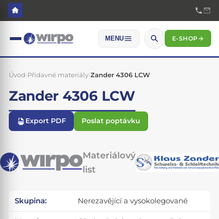
E-SHOP
→
MENU
Úvod
›
Přídavné materiály
›
Zander 4306 LCW
Zander 4306 LCW
Export PDF
Poslat poptávku
Materiálový
list
Skupina:
Nerezavějící a vysokolegované