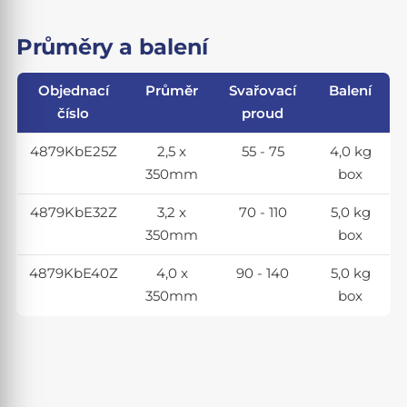
Průměry a balení
Objednací
Průměr
Svařovací
Balení
číslo
proud
4879KbE25Z
2,5 x
55 - 75
4,0 kg
350mm
box
4879KbE32Z
3,2 x
70 - 110
5,0 kg
350mm
box
4879KbE40Z
4,0 x
90 - 140
5,0 kg
350mm
box