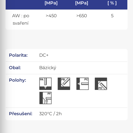
[MPa]
[MPa]
[ % ]
AW : po
>450
>650
5
svaření
Polarita:
DC+
Obal:
Bázický
Polohy:
Přesušení:
320°C / 2h