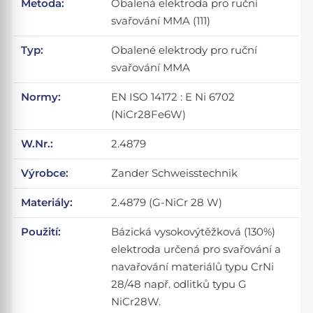
Metoda:
Obalená elektroda pro ruční
svařování MMA (111)
Typ:
Obalené elektrody pro ruční
svařování MMA
Normy:
EN ISO 14172 : E Ni 6702
(NiCr28Fe6W)
W.Nr.:
2.4879
Výrobce:
Zander Schweisstechnik
Materiály:
2.4879 (G-NiCr 28 W)
Použití:
Bázická vysokovýtěžková (130%)
elektroda určená pro svařování a
navařování materiálů typu CrNi
28/48 např. odlitků typu G
NiCr28W.