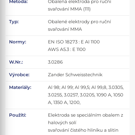
Metoda:
Obalená elektroda pro ruční
svařování MMA (111)
Typ:
Obalené elektrody pro ruční
svařování MMA
Normy:
EN ISO 18273 : E Al 1100
AWS A5.3 : E 1100
W.Nr.:
3.0286
Výrobce:
Zander Schweisstechnik
Materiály:
Al 98; Al 99; Al 99,5; Al 99,8, 3.0305,
3.0255, 3.0257, 3.0205, 1090 A, 1050
A, 1350 A, 1200,
Použití:
Elektroda se speciálním obalem z
halových solí
svařování čistého hliníku a slitin