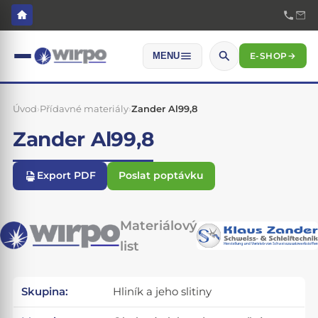
E-SHOP
→
MENU
Úvod
›
Přídavné materiály
›
Zander Al99,8
Zander Al99,8
Export PDF
Poslat poptávku
Materiálový
list
Skupina:
Hliník a jeho slitiny