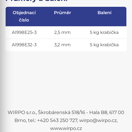
Objednací
Průměr
Balení
číslo
Al998E25-3
2,5 mm
5 kg krabička
Al998E32-3
3,2 mm
5 kg krabička
WIRPO s.r.o., Škrobárenská 518/16 - Hala B8, 617 00
Brno, tel.: +420 543 250 727, wirpo@wirpo.cz,
www.wirpo.cz