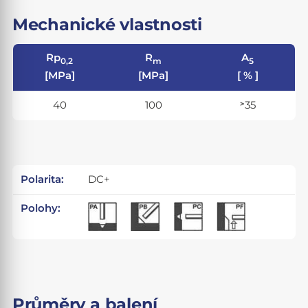
Mechanické vlastnosti
Rp
R
A
0,2
m
5
[MPa]
[MPa]
[ % ]
40
100
˃35
Polarita:
DC+
Polohy:
Průměry a balení