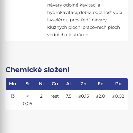
návary odolné kavitaci a
hydrokavitaci, dobrá odolnost vůči
kyselému prostředí, návary
kluzných ploch, pracovních ploch
vodních elektráren.
Chemické složení
Mn
Si
Ni
Cu
Al
Zn
Fe
Pb
13
<
2
rest
7,5
≤0,15
≤2,0
≤0,02
0,05