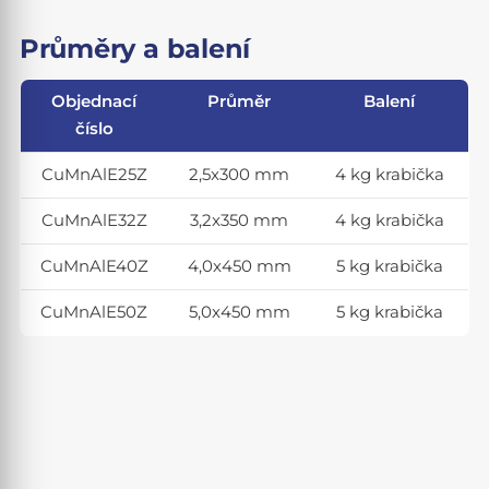
Průměry a balení
Objednací
Průměr
Balení
číslo
CuMnAlE25Z
2,5x300 mm
4 kg krabička
CuMnAlE32Z
3,2x350 mm
4 kg krabička
CuMnAlE40Z
4,0x450 mm
5 kg krabička
CuMnAlE50Z
5,0x450 mm
5 kg krabička