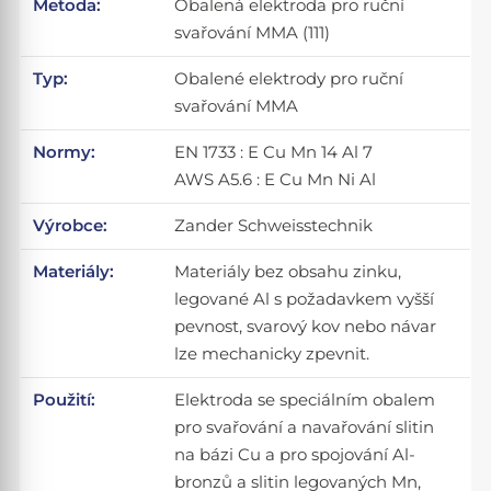
Metoda:
Obalená elektroda pro ruční
svařování MMA (111)
Typ:
Obalené elektrody pro ruční
svařování MMA
Normy:
EN 1733 : E Cu Mn 14 Al 7
AWS A5.6 : E Cu Mn Ni Al
Výrobce:
Zander Schweisstechnik
Materiály:
Materiály bez obsahu zinku,
legované Al s požadavkem vyšší
pevnost, svarový kov nebo návar
lze mechanicky zpevnit.
Použití:
Elektroda se speciálním obalem
pro svařování a navařování slitin
na bázi Cu a pro spojování Al-
bronzů a slitin legovaných Mn,