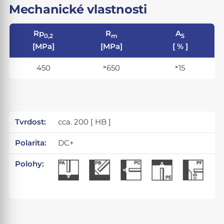
Mechanické vlastnosti
Rp
R
A
0,2
m
5
[MPa]
[MPa]
[ % ]
450
˃650
˃15
Tvrdost:
cca. 200 [ HB ]
Polarita:
DC+
Polohy: