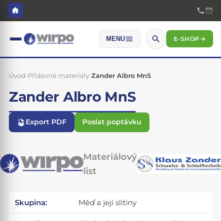
E-SHOP
→
MENU
Úvod
›
Přídavné materiály
›
Zander Albro MnS
Zander Albro MnS
Export PDF
Poslat poptávku
Materiálový
list
Skupina:
Měď a její slitiny