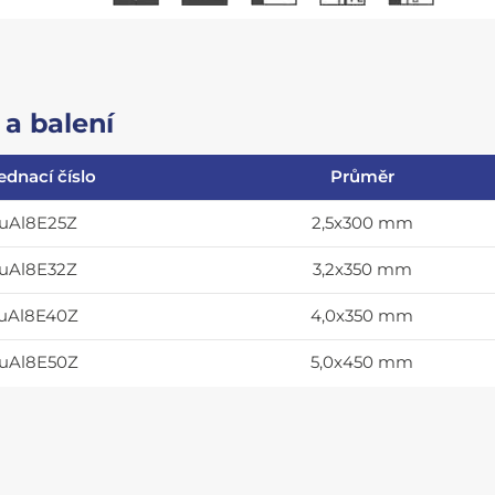
a balení
ednací číslo
Průměr
uAl8E25Z
2,5x300 mm
uAl8E32Z
3,2x350 mm
uAl8E40Z
4,0x350 mm
uAl8E50Z
5,0x450 mm