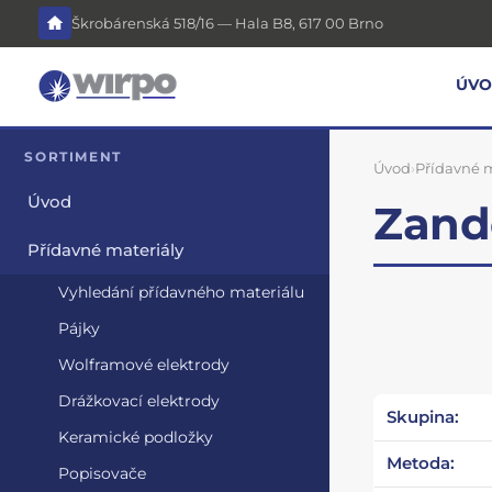
Škrobárenská 518/16 — Hala B8, 617 00 Brno
ÚV
SORTIMENT
Úvod
›
Přídavné m
Úvod
Zand
Přídavné materiály
Vyhledání přídavného materiálu
Pájky
Wolframové elektrody
Drážkovací elektrody
Skupina:
Keramické podložky
Metoda:
Popisovače