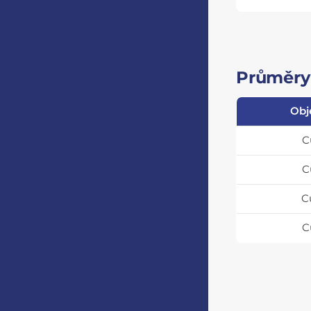
Průměry 
Obj
C
C
C
C