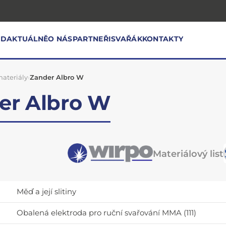
OD
AKTUÁLNĚ
O NÁS
PARTNEŘI
SVAŘÁK
KONTAKTY
ateriály
›
Zander Albro W
er Albro W
Materiálový list
Měď a její slitiny
Obalená elektroda pro ruční svařování MMA (111)