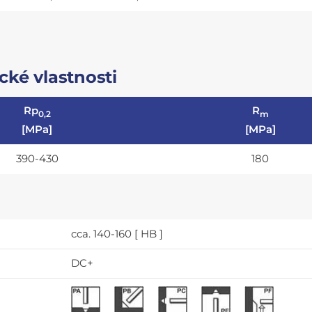
ké vlastnosti
Rp
R
0,2
m
[MPa]
[MPa]
390-430
180
cca. 140-160 [ HB ]
DC+