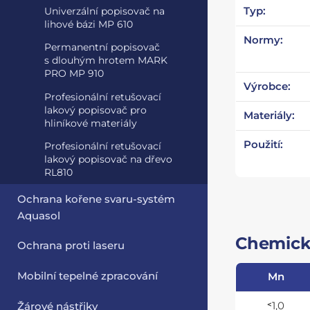
Typ:
Univerzální popisovač na
lihové bázi MP 610
Normy:
Permanentní popisovač
s dlouhým hrotem MARK
PRO MP 910
Výrobce:
Profesionální retušovací
lakový popisovač pro
Materiály:
hliníkové materiály
Použití:
Profesionální retušovací
lakový popisovač na dřevo
RL810
Ochrana kořene svaru-systém
Aquasol
Chemick
Ochrana proti laseru
Mobilní tepelné zpracování
Mn
˂1,0
Žárové nástřiky