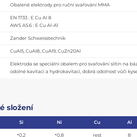
Obalené elektrody pro ruční svařování MMA
EN 1733 : E Cu Al 8
AWS A5.6 : E Cu Al-A1
Zander Schweisstechnik
CuAl5, CuAl8, CuAl9, CuZn20Al
Elektroda se speciální obalem pro svařování slitin na bá
odolné kavitaci a hydrokavitaci, dobrá odolnost vůči ky
é složení
Si
Ni
Cu
Al
˂0,2
˂0,8
rest
8