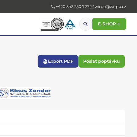
+420 543 250 727
wirpo@wirpo.cz
E-SHOP
→
Export PDF
Poslat poptávku