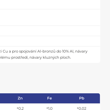
zi Cu a pro spojování Al-bronzů do 10% Al, návary
selému prostředí, návary kluzných ploch.
Zn
Fe
Pb
˂0,2
˂1,0
˂0,02