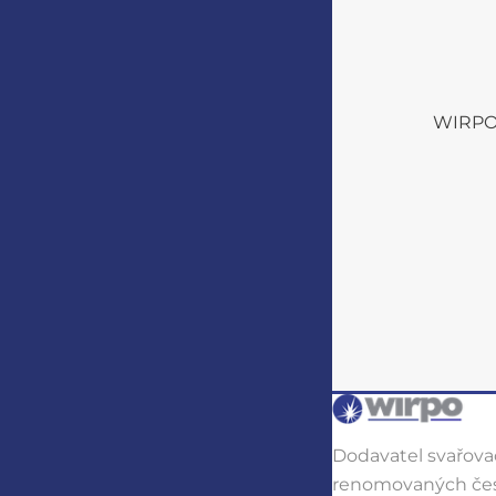
WIRPO s
Dodavatel svařovac
renomovaných čes