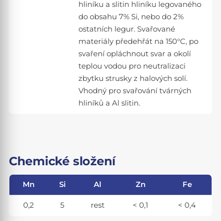
hliníku a slitin hliníku legovaného
do obsahu 7% Si, nebo do 2%
ostatních legur. Svařované
materiály předehřát na 150°C, po
svaření opláchnout svar a okolí
teplou vodou pro neutralizaci
zbytku strusky z halových solí.
Vhodný pro svařování tvárných
hliníků a Al slitin.
Chemické složení
Mn
Si
Al
Zn
Fe
0,2
5
rest
< 0,1
< 0,4