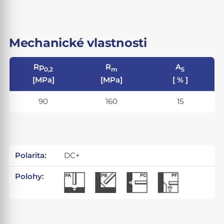
Mechanické vlastnosti
Rp
R
A
0,2
m
5
[MPa]
[MPa]
[ % ]
90
160
15
Polarita:
DC+
Polohy: