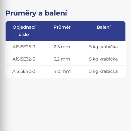
Průměry a balení
Objednací
Průměr
Balení
číslo
AlSi5E25-3
2,5 mm
5 kg krabička
AlSi5E32-3
3,2 mm
5 kg krabička
AlSi5E40-3
4,0 mm
5 kg krabička