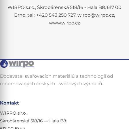
WIRPO s.r.o., Škrobárenská 518/16 - Hala B8, 617 00
Brno, tel.: +420 543 250 727, wirpo@wirpo.cz,
www.wirpo.cz
Dodavatel svařovacích materiálů a technologií od
renomovaných českých i světových výrobců.
Kontakt
WIRPO s.r.o.
Škrobárenská 518/16 — Hala B8
617 00 Brno