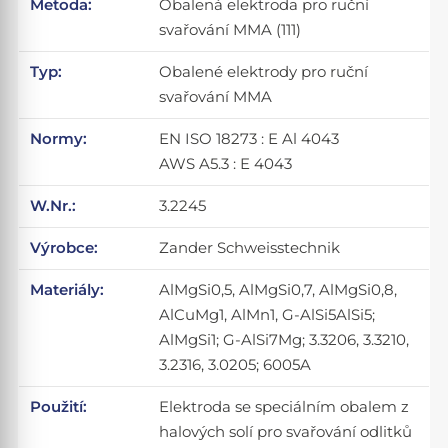
Metoda:
Obalená elektroda pro ruční
svařování MMA (111)
Typ:
Obalené elektrody pro ruční
svařování MMA
Normy:
EN ISO 18273 : E Al 4043
AWS A5.3 : E 4043
W.Nr.:
3.2245
Výrobce:
Zander Schweisstechnik
Materiály:
AlMgSi0,5, AlMgSi0,7, AlMgSi0,8,
AlCuMg1, AlMn1, G-AlSi5AlSi5;
AlMgSi1; G-AlSi7Mg; 3.3206, 3.3210,
3.2316, 3.0205; 6005A
Použití:
Elektroda se speciálním obalem z
halových solí pro svařování odlitků