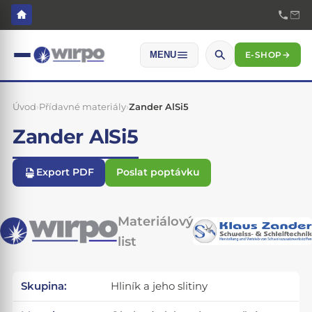
E-SHOP
→
MENU
Úvod
›
Přídavné materiály
›
Zander AlSi5
Zander AlSi5
Export PDF
Poslat poptávku
Materiálový
list
Skupina:
Hliník a jeho slitiny