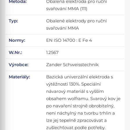
Metoda:
Obalená elektroda pro ruční
svařování MMA (111)
Typ:
Obalené elektrody pro ruční
svařování MMA
Normy:
EN ISO 14700 : E Fe 4
W.Nr.:
1.2567
Výrobce:
Zander Schweisstechnik
Materiály:
Bazická univerzální elektroda s
výtěžností 130%. Speciální
návarový materiál s vyšším
obsahem wolframu. Svarový kov je
po navaření strojně obrobitelný,
není náchylný na tvorbu trhlin a
lze jej tepelně zpracovávat a
zušlechťovat podle potřeby.