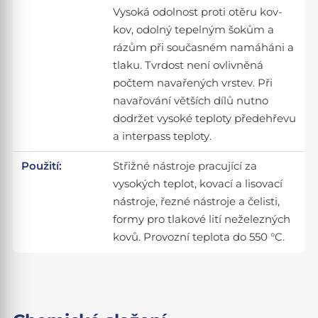
Vysoká odolnost proti otěru kov-
kov, odolný tepelným šokům a
rázům při současném namáháni a
tlaku. Tvrdost není ovlivněná
počtem navařených vrstev. Při
navařování větších dílů nutno
dodržet vysoké teploty předehřevu
a interpass teploty.
Použití:
Střižné nástroje pracující za
vysokých teplot, kovací a lisovací
nástroje, řezné nástroje a čelisti,
formy pro tlakové lití neželezných
kovů. Provozní teplota do 550 °C.