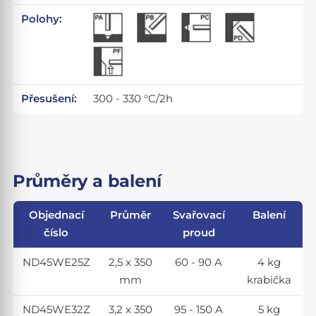
Polohy:
Přesušení:
300 - 330 °C/2h
Průměry a balení
Objednací
Průměr
Svařovací
Balení
číslo
proud
ND45WE25Z
2,5 x 350
60 - 90 A
4 kg
mm
krabička
ND45WE32Z
3,2 x 350
95 - 150 A
5 kg