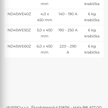
mm
krabička
ND45WE40Z
4,0 x
140 - 190 A
6 kg
450 mm
krabička
ND45WE50Z
5,0 x 450
190 - 250 A
6 kg
mm
krabička
ND45WE60Z
6,0 x 450
220 - 290
6 kg
mm
A
krabička
WIRPO s.r.o., Škrobárenská 518/16 - Hala B8, 617 00