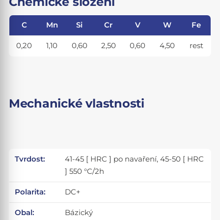
Chemické složení
C
Mn
Si
Cr
V
W
Fe
0,20
1,10
0,60
2,50
0,60
4,50
rest
Mechanické vlastnosti
Tvrdost:
41-45 [ HRC ] po navaření, 45-50 [ HRC
] 550 °C/2h
Polarita:
DC+
Obal:
Bázický