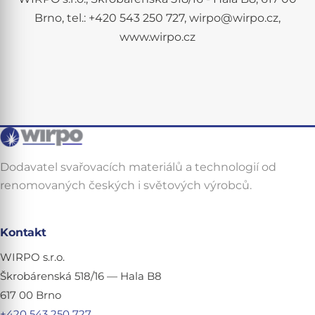
Brno, tel.: +420 543 250 727, wirpo@wirpo.cz,
www.wirpo.cz
Dodavatel svařovacích materiálů a technologií od
renomovaných českých i světových výrobců.
Kontakt
WIRPO s.r.o.
Škrobárenská 518/16 — Hala B8
617 00 Brno
+420 543 250 727