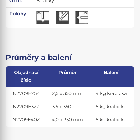
Obal:
Bázický
Polohy:
Průměry a balení
Objednací
Průměr
Balení
číslo
N2709E25Z
2,5 x 350 mm
4 kg krabička
N2709E32Z
3,5 x 350 mm
5 kg krabička
N2709E40Z
4,0 x 350 mm
5 kg krabička