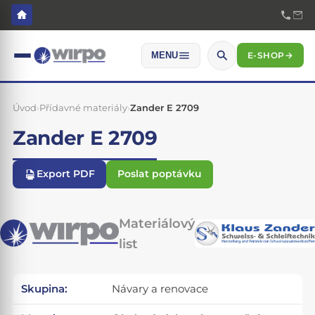
E-SHOP
→
MENU
Úvod
›
Přídavné materiály
›
Zander E 2709
Zander E 2709
Export PDF
Poslat poptávku
Materiálový
list
Skupina:
Návary a renovace