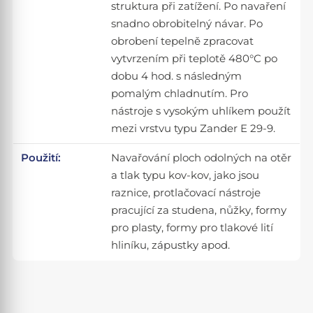
struktura při zatížení. Po navaření
snadno obrobitelný návar. Po
obrobení tepelně zpracovat
vytvrzením při teplotě 480°C po
dobu 4 hod. s následným
pomalým chladnutím. Pro
nástroje s vysokým uhlíkem použít
mezi vrstvu typu Zander E 29-9.
Použití:
Navařování ploch odolných na otěr
a tlak typu kov-kov, jako jsou
raznice, protlačovací nástroje
pracující za studena, nůžky, formy
pro plasty, formy pro tlakové lití
hliníku, zápustky apod.