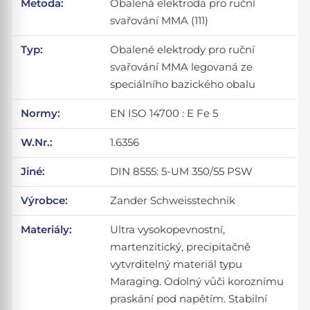
Metoda:
Obalená elektroda pro ruční
svařování MMA (111)
Typ:
Obalené elektrody pro ruční
svařování MMA legovaná ze
speciálního bazického obalu
Normy:
EN ISO 14700 : E Fe 5
W.Nr.:
1.6356
Jiné:
DIN 8555: 5-UM 350/55 PSW
Výrobce:
Zander Schweisstechnik
Materiály:
Ultra vysokopevnostní,
martenzitický, precipitačně
vytvrditelný materiál typu
Maraging. Odolný vůči koroznímu
praskání pod napětím. Stabilní