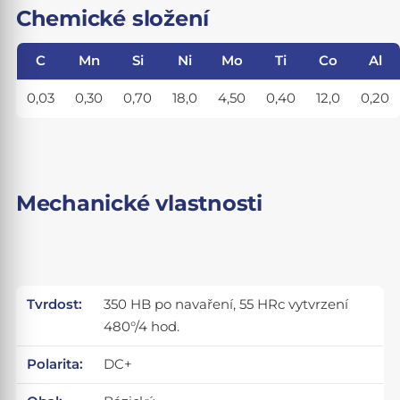
Chemické složení
C
Mn
Si
Ni
Mo
Ti
Co
Al
0,03
0,30
0,70
18,0
4,50
0,40
12,0
0,20
Mechanické vlastnosti
Tvrdost:
350 HB po navaření, 55 HRc vytvrzení
480°/4 hod.
Polarita:
DC+