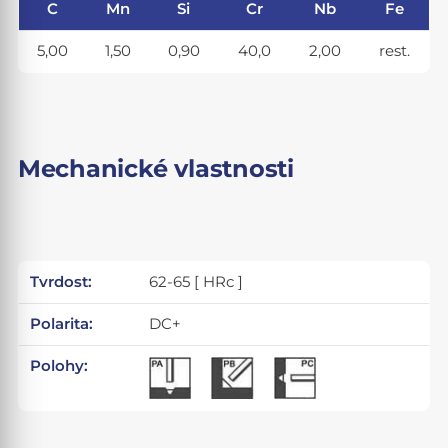
C
Mn
Si
Cr
Nb
Fe
5,00
1,50
0,90
40,0
2,00
rest.
Mechanické vlastnosti
Tvrdost:
62-65 [ HRc ]
Polarita:
DC+
Polohy: