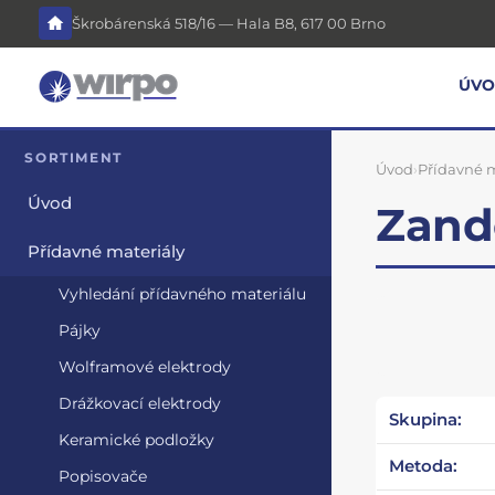
Škrobárenská 518/16 — Hala B8, 617 00 Brno
ÚV
SORTIMENT
Úvod
›
Přídavné m
Úvod
Zand
Přídavné materiály
Vyhledání přídavného materiálu
Pájky
Wolframové elektrody
Drážkovací elektrody
Skupina:
Keramické podložky
Metoda:
Popisovače