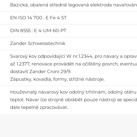
Bazická, obalená středně legovaná elektroda navařován
EN ISO 14 700 : E Fe 4 ST
DIN 8555 : E 4-UM-60-PT
Zander Schweisstechnik
Svarový kov odpovídající W nr.1.2344, pro návary a oprav
až 1.2377, renovace provádět na očištěný povrch, eventu
dostavit Zander Croni 29/9.
Zápustky, kovadla, formy, střižné nástroje.
Houževnatý návarový kov odolný trhlinám, odolný otěru 
teplot. Návar lze strojně obrábět pouze nástroji se spec
dále tepelně zpracovávat.