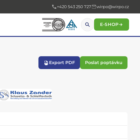
+420 543 250 727
wirpo@wirpo.cz
E-SHOP
→
Export PDF
Poslat poptávku