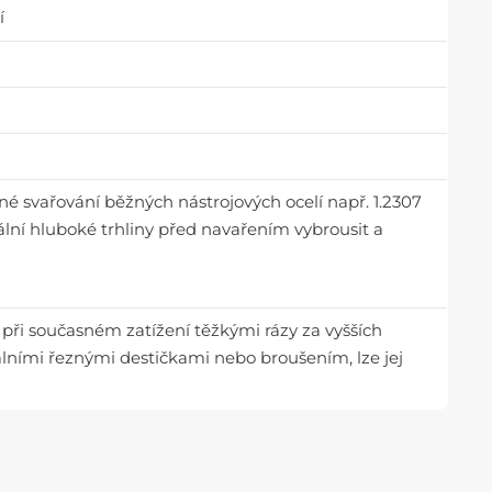
í
né svařování běžných nástrojových ocelí např. 1.2307
ální hluboké trhliny před navařením vybrousit a
při současném zatížení těžkými rázy za vyšších
iálními řeznými destičkami nebo broušením, lze jej