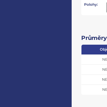
Polohy:
Průměry 
Obj
NE
NE
NE
NE