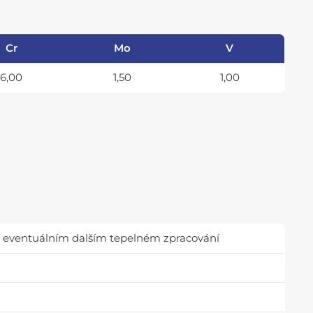
Cr
Mo
V
6,00
1,50
1,00
 a eventuálním dalším tepelném zpracování