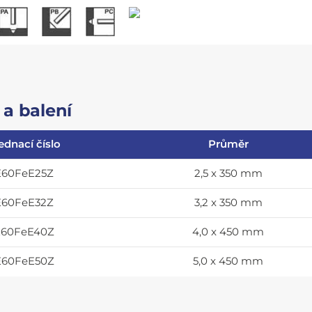
a balení
ednací číslo
Průměr
60FeE25Z
2,5 x 350 mm
60FeE32Z
3,2 x 350 mm
60FeE40Z
4,0 x 450 mm
60FeE50Z
5,0 x 450 mm