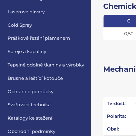
Chemick
Laserové návary
C
Cold Spray
0,50
Práškové řezání plamenem
Spreje a kapaliny
Tepelně odolné tkaniny a výrobky
Mechanic
Brusné a leštící kotouče
Ochranné pomůcky
Tvrdost:
Svařovací technika
Polarita:
Katalogy ke stažení
Obal:
Obchodní podmínky