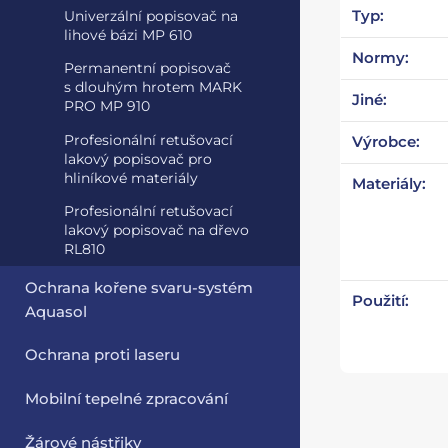
Typ:
Univerzální popisovač na
lihové bázi MP 610
Normy:
Permanentní popisovač
s dlouhým hrotem MARK
Jiné:
PRO MP 910
Profesionální retušovací
Výrobce:
lakový popisovač pro
hliníkové materiály
Materiály:
Profesionální retušovací
lakový popisovač na dřevo
RL810
Ochrana kořene svaru-systém
Použití:
Aquasol
Ochrana proti laseru
Mobilní tepelné zpracování
Žárové nástřiky