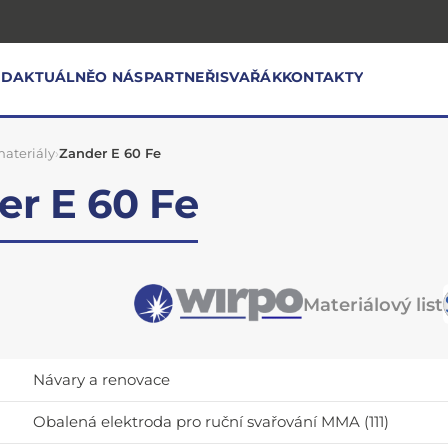
OD
AKTUÁLNĚ
O NÁS
PARTNEŘI
SVAŘÁK
KONTAKTY
ateriály
›
Zander E 60 Fe
er E 60 Fe
Materiálový list
Návary a renovace
Obalená elektroda pro ruční svařování MMA (111)