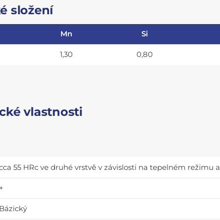
é složení
Mn
Si
1,30
0,80
ké vlastnosti
cca 55 HRc ve druhé vrstvě v závislosti na tepelném režimu
+
Bázický