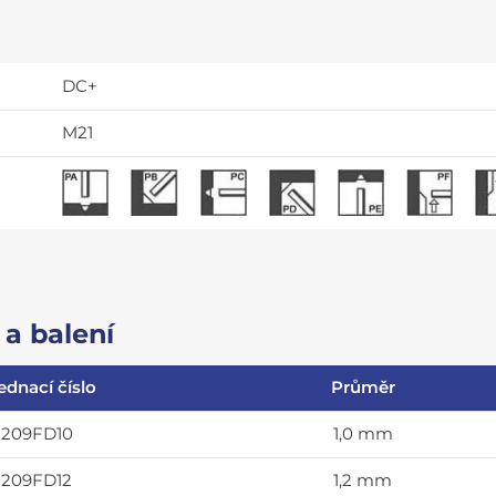
DC+
M21
a balení
ednací číslo
Průměr
2209FD10
1,0 mm
2209FD12
1,2 mm