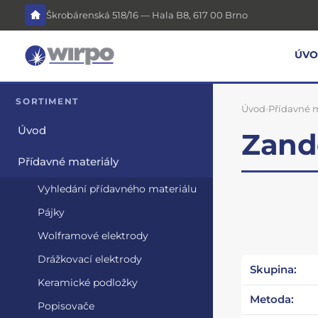
Škrobárenská 518/16 — Hala B8, 617 00 Brno
ÚV
SORTIMENT
Úvod
›
Přídavné m
Úvod
Zande
Přídavné materiály
Vyhledání přídavného materiálu
Pájky
Wolframové elektrody
Drážkovací elektrody
Skupina:
Keramické podložky
Metoda:
Popisovače