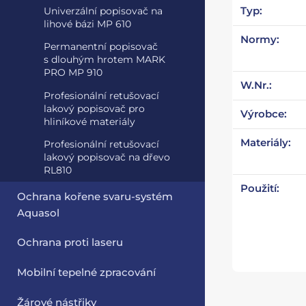
Typ:
Univerzální popisovač na
lihové bázi MP 610
Normy:
Permanentní popisovač
s dlouhým hrotem MARK
PRO MP 910
W.Nr.:
Profesionální retušovací
lakový popisovač pro
Výrobce:
hliníkové materiály
Materiály:
Profesionální retušovací
lakový popisovač na dřevo
RL810
Použití:
Ochrana kořene svaru-systém
Aquasol
Ochrana proti laseru
Mobilní tepelné zpracování
Žárové nástřiky