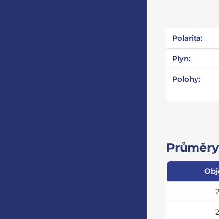
Polarita:
Plyn:
Polohy:
Průměry 
Obj