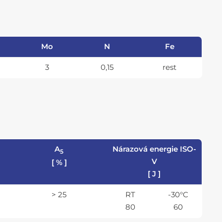
Mo
N
Fe
3
0,15
rest
A
Nárazová energie ISO-
5
V
[ % ]
[ J ]
> 25
RT
-30°C
80
60