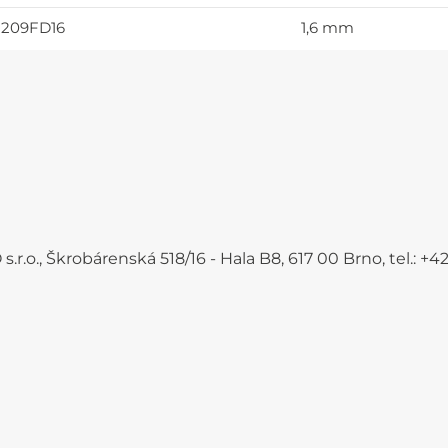
2209FD16
1,6 mm
.r.o., Škrobárenská 518/16 - Hala B8, 617 00 Brno, tel.: 