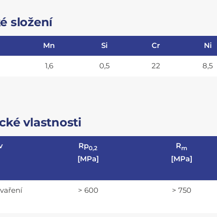
é složení
Mn
Si
Cr
Ni
1,6
0,5
22
8,5
ké vlastnosti
v
Rp
R
0,2
m
[MPa]
[MPa]
svaření
> 600
> 750