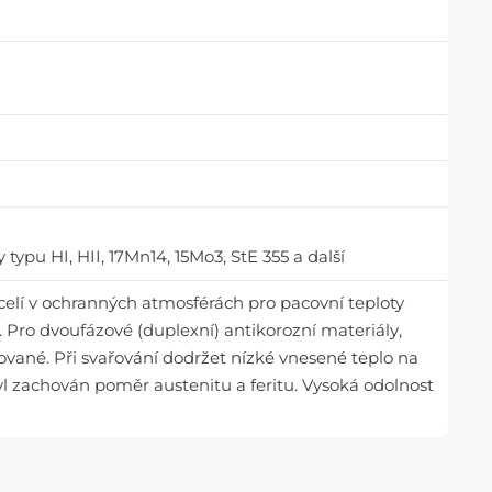
ypu HI, HII, 17Mn14, 15Mo3, StE 355 a další
ocelí v ochranných atmosférách pro pacovní teploty
 Pro dvoufázové (duplexní) antikorozní materiály,
ované. Při svařování dodržet nízké vnesené teplo na
byl zachován poměr austenitu a feritu. Vysoká odolnost