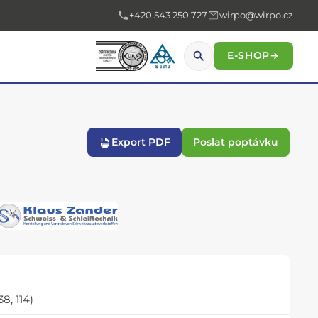
+420 543 250 727
wirpo@wirpo.cz
E-SHOP
→
Export PDF
Poslat poptávku
8, 114)