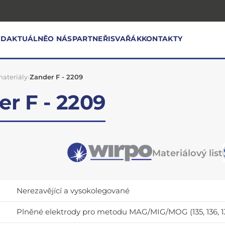
OD
AKTUÁLNĚ
O NÁS
PARTNEŘI
SVAŘÁK
KONTAKTY
ateriály
›
Zander F - 2209
r F - 2209
Materiálový list
Nerezavějící a vysokolegované
Plněné elektrody pro metodu MAG/MIG/MOG (135, 136, 13