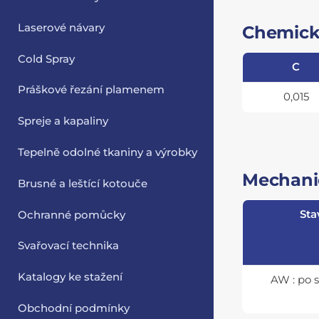
Laserové návary
Chemick
Cold Spray
C
Práškové řezání plamenem
0,015
Spreje a kapaliny
Tepelně odolné tkaniny a výrobky
Mechanic
Brusné a leštící kotouče
Sta
Ochranné pomůcky
Svařovací technika
Katalogy ke stažení
AW : po 
Obchodní podmínky