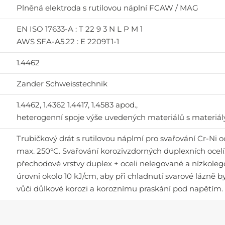
Plněná elektroda s rutilovou náplní FCAW / MAG
EN ISO 17633-A : T 22 9 3 N L P M 1
AWS SFA-A5.22 : E 2209T1-1
1.4462
Zander Schweisstechnik
1.4462, 1.4362 1.4417, 1.4583 apod.,
heterogenní spoje výše uvedených materiálů s materiály t
Trubičkový drát s rutilovou náplmí pro svařování Cr-Ni 
max. 250°C. Svařování korozivzdorných duplexních ocelí.
přechodové vrstvy duplex + oceli nelegované a nízkoleg
úrovni okolo 10 kJ/cm, aby při chladnutí svarové lázně 
vůči důlkové korozi a koroznímu praskání pod napětím.