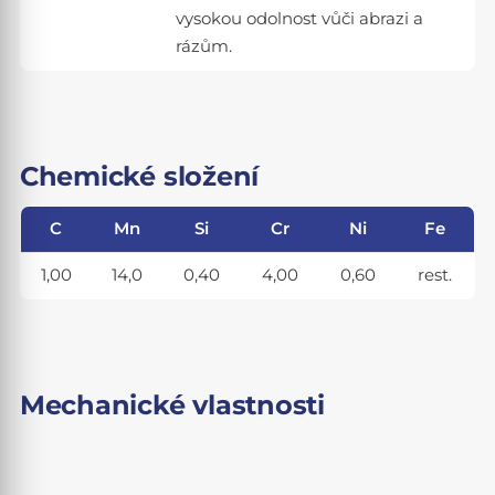
vysokou odolnost vůči abrazi a
rázům.
Chemické složení
C
Mn
Si
Cr
Ni
Fe
1,00
14,0
0,40
4,00
0,60
rest.
Mechanické vlastnosti