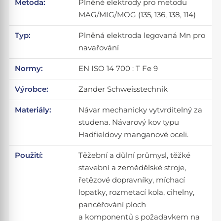
Metoda:
Plněné elektrody pro metodu
MAG/MIG/MOG (135, 136, 138, 114)
Typ:
Plněná elektroda legovaná Mn pro
navařování
Normy:
EN ISO 14 700 : T Fe 9
Výrobce:
Zander Schweisstechnik
Materiály:
Návar mechanicky vytvrditelný za
studena. Návarový kov typu
Hadfieldovy manganové oceli.
Použití:
Těžební a důlní průmysl, těžké
stavební a zemědělské stroje,
řetězové dopravníky, míchací
lopatky, rozmetací kola, cihelny,
pancéřování ploch
a komponentů s požadavkem na