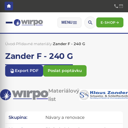
E-SHOP
→
MENU
Úvod
›
Přídavné materiály
›
Zander F - 240 G
Zander F - 240 G
Export PDF
Poslat poptávku
Materiálový
list
Skupina:
Návary a renovace