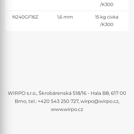
/K300
N240GF16Z
1,6 mm
15 kg cívka
/K300
WIRPO s.r.o., Škrobárenská 518/16 - Hala B8, 617 00
Brno, tel.: +420 543 250 727, wirpo@wirpo.cz,
www.wirpo.cz