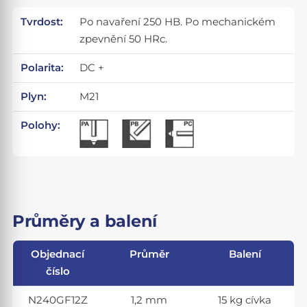
Tvrdost:
Po navaření 250 HB. Po mechanickém
zpevnění 50 HRc.
Polarita:
DC +
Plyn:
M21
Polohy:
Průměry a balení
Objednací
Průměr
Balení
číslo
N240GF12Z
1,2 mm
15 kg cívka