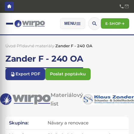
E-SHOP
→
MENU
Úvod
›
Přídavné materiály
›
Zander F - 240 OA
Zander F - 240 OA
Export PDF
Poslat poptávku
Materiálový
list
Skupina:
Návary a renovace