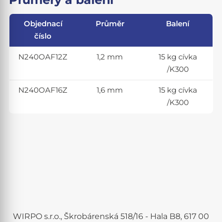
Objednací
Průměr
Balení
číslo
N240OAF12Z
1,2 mm
15 kg cívka
/K300
N240OAF16Z
1,6 mm
15 kg cívka
/K300
WIRPO s.r.o., Škrobárenská 518/16 - Hala B8, 617 00