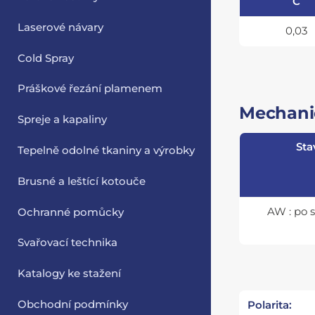
C
Laserové návary
0,03
Cold Spray
Práškové řezání plamenem
Mechanic
Spreje a kapaliny
Sta
Tepelně odolné tkaniny a výrobky
Brusné a leštící kotouče
AW : po 
Ochranné pomůcky
Svařovací technika
Katalogy ke stažení
Obchodní podmínky
Polarita: