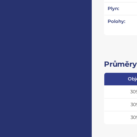
Plyn:
Polohy:
Průměry 
Obj
30
30
30