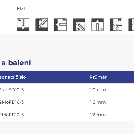
M21
a balení
ednací číslo
Průměr
9MoFD10-3
1,0 mm
9MoFD16-3
1,6 mm
9MoFD12-3
1,2 mm