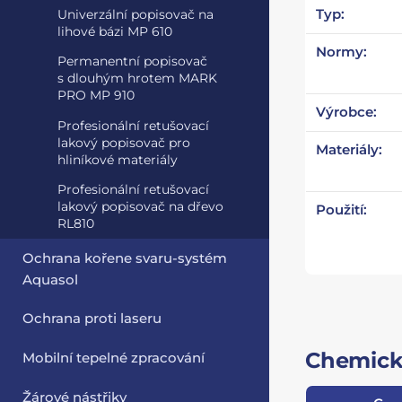
Typ:
Univerzální popisovač na
lihové bázi MP 610
Normy:
Permanentní popisovač
s dlouhým hrotem MARK
PRO MP 910
Výrobce:
Profesionální retušovací
lakový popisovač pro
Materiály:
hliníkové materiály
Profesionální retušovací
lakový popisovač na dřevo
Použití:
RL810
Ochrana kořene svaru-systém
Aquasol
Ochrana proti laseru
Chemick
Mobilní tepelné zpracování
Žárové nástřiky