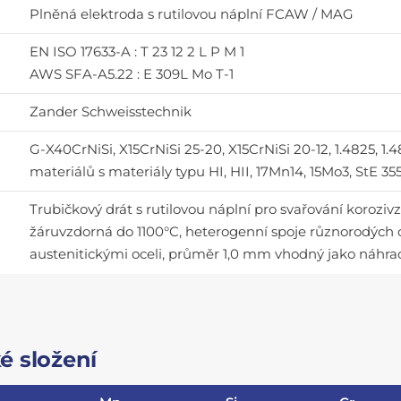
Plněná elektroda s rutilovou náplní FCAW / MAG
EN ISO 17633-A : T 23 12 2 L P M 1
AWS SFA-A5.22 : E 309L Mo T-1
Zander Schweisstechnik
G-X40CrNiSi, X15CrNiSi 25-20, X15CrNiSi 20-12, 1.4825, 1.
materiálů s materiály typu HI, HII, 17Mn14, 15Mo3, StE 355
Trubičkový drát s rutilovou náplní pro svařování korozi
žáruvzdorná do 1100°C, heterogenní spoje různorodých oc
austenitickými oceli, průměr 1,0 mm vhodný jako náhra
é složení