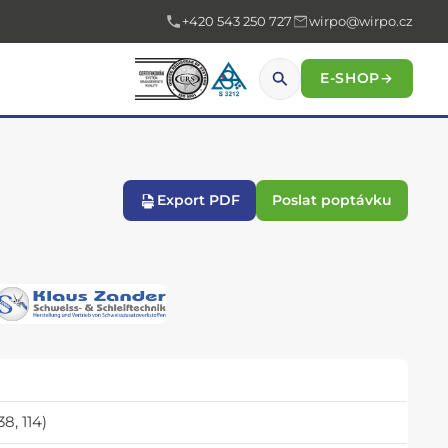
+420 543 250 727
wirpo@wirpo.cz
E-SHOP
→
Export PDF
Poslat poptávku
8, 114)