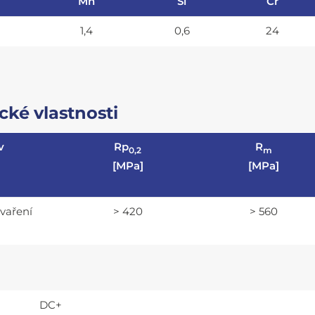
Mn
Si
Cr
1,4
0,6
24
ké vlastnosti
v
Rp
R
0,2
m
[MPa]
[MPa]
svaření
> 420
> 560
DC+