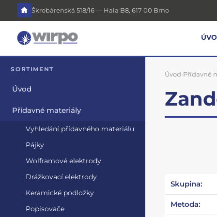
Škrobárenská 518/16 — Hala B8, 617 00 Brno
ÚV
SORTIMENT
Úvod
›
Přídavné m
Úvod
Zand
Přídavné materiály
Vyhledání přídavného materiálu
Pájky
Wolframové elektrody
Drážkovací elektrody
Skupina:
Keramické podložky
Metoda:
Popisovače