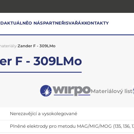
OD
AKTUÁLNĚ
O NÁS
PARTNEŘI
SVAŘÁK
KONTAKTY
ateriály
›
Zander F - 309LMo
er F - 309LMo
Materiálový list
Nerezavějící a vysokolegované
Plněné elektrody pro metodu MAG/MIG/MOG (135, 136, 13