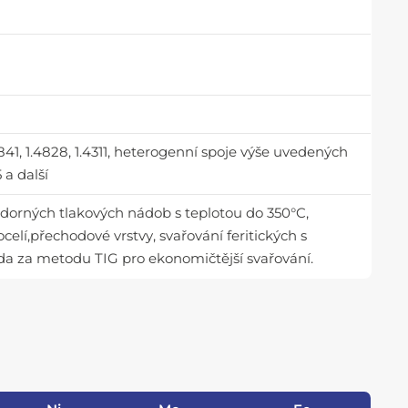
4841, 1.4828, 1.4311, heterogenní spoje výše uvedených
 a další
vzdorných tlakových nádob s teplotou do 350°C,
elí,přechodové vrstvy, svařování feritických s
da za metodu TIG pro ekonomičtější svařování.