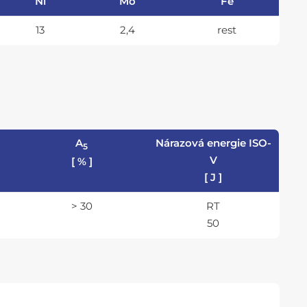
Ni
Mo
Fe
13
2,4
rest
A
Nárazová energie ISO-
5
V
[ % ]
[ J ]
> 30
RT
50