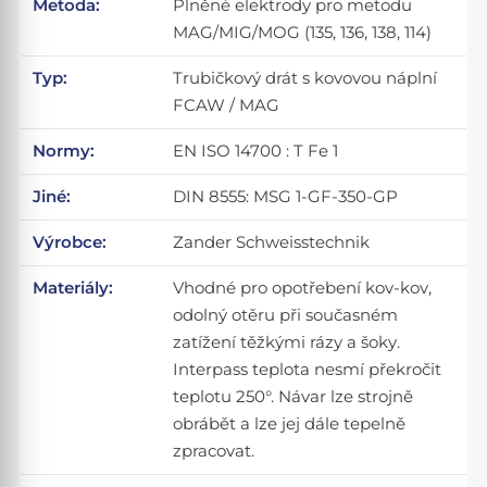
Metoda:
Plněné elektrody pro metodu
MAG/MIG/MOG (135, 136, 138, 114)
Typ:
Trubičkový drát s kovovou náplní
FCAW / MAG
Normy:
EN ISO 14700 : T Fe 1
Jiné:
DIN 8555: MSG 1-GF-350-GP
Výrobce:
Zander Schweisstechnik
Materiály:
Vhodné pro opotřebení kov-kov,
odolný otěru při současném
zatížení těžkými rázy a šoky.
Interpass teplota nesmí překročit
teplotu 250°. Návar lze strojně
obrábět a lze jej dále tepelně
zpracovat.