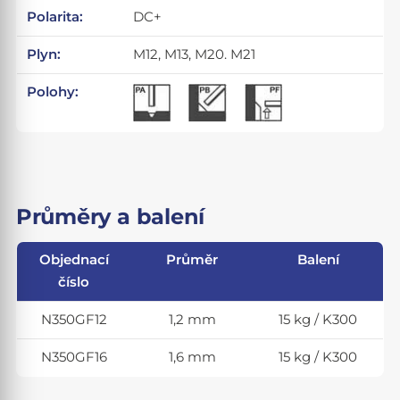
Polarita:
DC+
Plyn:
M12, M13, M20. M21
Polohy:
Průměry a balení
Objednací
Průměr
Balení
číslo
N350GF12
1,2 mm
15 kg / K300
N350GF16
1,6 mm
15 kg / K300