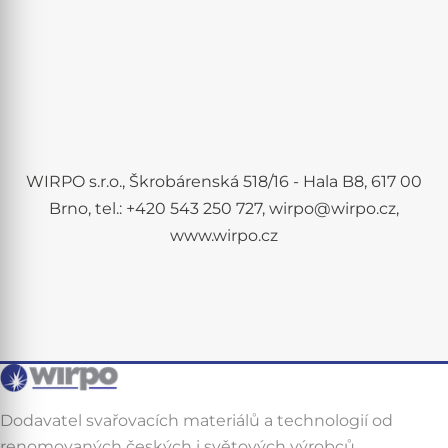
WIRPO s.r.o., Škrobárenská 518/16 - Hala B8, 617 00
Brno, tel.: +420 543 250 727, wirpo@wirpo.cz,
www.wirpo.cz
Dodavatel svařovacích materiálů a technologií od
renomovaných českých i světových výrobců.