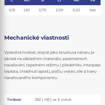
C
Mn
Si
Cr
Mo
Fe
0,15
1,50
0,70
2,00
0,20
rest
Mechanické vlastnosti
Výsledná tvrdost, stejně jako struktura návaru je
závislá na základním materiálu, parametrech
navařování, tepelném režimu ( předehřev, interpass
teplota, chladnutí apod.), počtu vrstev, síle a tvaru
navařovaného komponentu.
Tvrdost:
350 [ HB ] ve 3. vrstvě