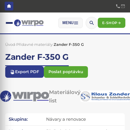
E-SHOP
→
MENU
Úvod
›
Přídavné materiály
›
Zander F-350 G
Zander F-350 G
Export PDF
Poslat poptávku
Materiálový
list
Skupina:
Návary a renovace