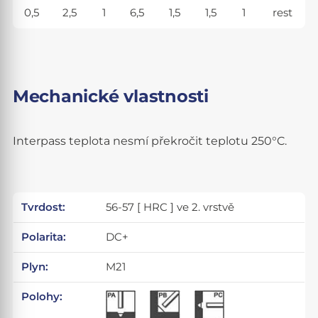
0,5
2,5
1
6,5
1,5
1,5
1
rest
Mechanické vlastnosti
Interpass teplota nesmí překročit teplotu 250°C.
Tvrdost:
56-57 [ HRC ] ve 2. vrstvě
Polarita:
DC+
Plyn:
M21
Polohy: