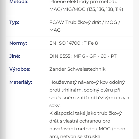
Metoda:
Plněné elektrody pro metodu
MAG/MIG/MOG (135, 136, 138, 114)
Typ:
FCAW Trubičkový drát / MOG /
MAG
Normy:
EN ISO 14700 : T Fe 8
Jiné:
DIN 8555 : MF 6 - GF - 60 - PT
Výrobce:
Zander Schweisstechnik
Materiály:
Houževnatý návarový kov odolný
proti trhlinám, odolný otěru při
současném zatížení těžkými rázy a
šoky.
K dispozici také jako trubičkový
drát s vlastní ochranou pro
navařování metodou MOG (open
arc), netvoří se struska.