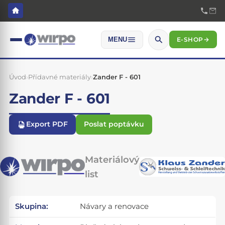
E-SHOP
→
MENU
Úvod
›
Přídavné materiály
›
Zander F - 601
Zander F - 601
Export PDF
Poslat poptávku
Materiálový
list
Skupina:
Návary a renovace