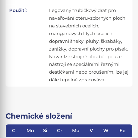
Použití:
Legovaný trubičkový drát pro
navařování otěruvzdorných ploch
na stavebních ocelích,
manganových litých ocelích,
dopravní šneky, pluhy, škrabáky,
zarážky, dopravní plochy pro písek.
Návar lze strojně obrábět pouze
nástroji se speciálními řeznými
destičkami nebo broušením, lze jej
dále tepelně zpracovávat.
Chemické složení
C
Mn
Si
Cr
Mo
V
W
Fe