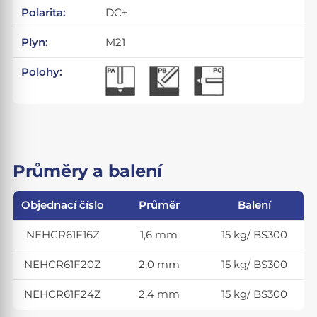
Polarita:
DC+
Plyn:
M21
Polohy:
Průměry a balení
Objednací číslo
Průměr
Balení
NEHCR61F16Z
1,6 mm
15 kg/ BS300
NEHCR61F20Z
2,0 mm
15 kg/ BS300
NEHCR61F24Z
2,4 mm
15 kg/ BS300