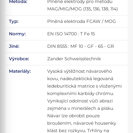
Metoda:
Plněné elektrody pro metodu
MAG/MIG/MOG (135, 136, 138, 114)
Typ:
Plněná elektroda FCAW / MOG
Normy:
EN ISO 14700 : T Fe 15
Jiné:
DIN 8555 : MF 10 - GF - 65 - GR
Výrobce:
Zander Schweisstechnik
Materiály:
Vysoká výtěžnost návarového
kovu, nadeutektická legovaná
ledeburitická matrice s vloženými
komplexními karbidy chrómu.
Vynikající odolnost vůči abrazi
zejména v minerálech a písku.
Návar lze obrobit pouze
broušením, návarové housenky
klást bez rozkyvu. Trhliny na