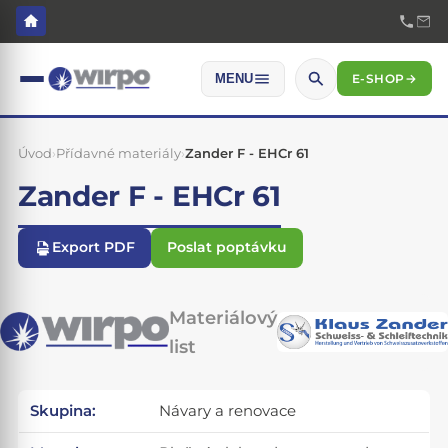
E-SHOP
→
MENU
Úvod
›
Přídavné materiály
›
Zander F - EHCr 61
Zander F - EHCr 61
Export PDF
Poslat poptávku
Materiálový
list
Skupina:
Návary a renovace