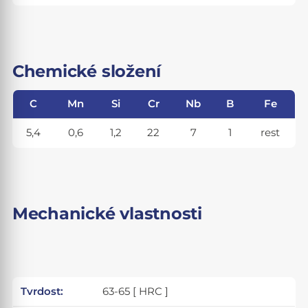
Chemické složení
C
Mn
Si
Cr
Nb
B
Fe
5,4
0,6
1,2
22
7
1
rest
Mechanické vlastnosti
Tvrdost:
63-65 [ HRC ]