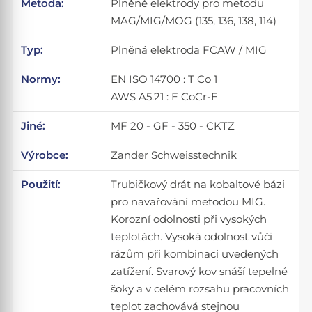
Metoda:
Plněné elektrody pro metodu
MAG/MIG/MOG (135, 136, 138, 114)
Typ:
Plněná elektroda FCAW / MIG
Normy:
EN ISO 14700 : T Co 1
AWS A5.21 : E CoCr-E
Jiné:
MF 20 - GF - 350 - CKTZ
Výrobce:
Zander Schweisstechnik
Použití:
Trubičkový drát na kobaltové bázi
pro navařování metodou MIG.
Korozní odolnosti při vysokých
teplotách. Vysoká odolnost vůči
rázům při kombinaci uvedených
zatížení. Svarový kov snáší tepelné
šoky a v celém rozsahu pracovních
teplot zachovává stejnou