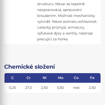
strukturu. Návar se tepelně
nezpracovává, opracování
broušením. Možnost mechanicky
vytvrdit. Návar pomalu ochlazovat.
Letecký průmysl, armatury,
výfukové dýzy a ventily, nástroje
pracující za horka.
Chemické složení
C
Cr
Ni
Mo
Co
Fe
0,25
27,0
2,50
5,50
rest
2,50