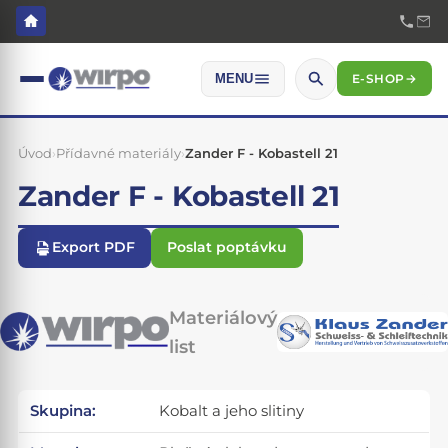
E-SHOP
→
MENU
Úvod
›
Přídavné materiály
›
Zander F - Kobastell 21
Zander F - Kobastell 21
Export PDF
Poslat poptávku
Materiálový
list
Skupina:
Kobalt a jeho slitiny