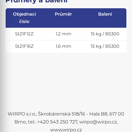
Objednací
Průměr
Balení
číslo
St21F12Z
1,2 mm
15 kg / BS300
St21F16Z
1,6 mm
15 kg / BS300
WIRPO s.r.o., Škrobárenská 518/16 - Hala B8, 617 00
Brno, tel.: +420 543 250 727, wirpo@wirpo.cz,
www.wirpo.cz