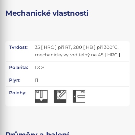
Mechanické vlastnosti
Tvrdost:
35 [ HRC ] při RT, 280 [ HB ] při 300°C,
mechanicky vytvrditelný na 45 [ HRC ]
Polarita:
DC+
Plyn:
I1
Polohy:
Průměry a balení