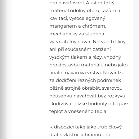
pro navařování. Austenitický
materiál odolný otěru, rázům a
kavitaci, vysocelegovaný
manganem a chrómem,
mechanicky za studena
vytvrditelný návar. Netvoří trhliny
ani při současném zatížení
vysokým tlakem a rázy, vhodný
pro dostavbu materiálu nebo jako
finální návarová vrstva. Návar lze
za dodržení řezných podmínek
běžně strojně obrábět, svarovou
housenku navařovat bez rozkyvu.
Dodržovat nízké hodnoty interpass
teplot a vneseného tepla.
K dispozici také jako trubičkový
drát s vlastní ochranou pro