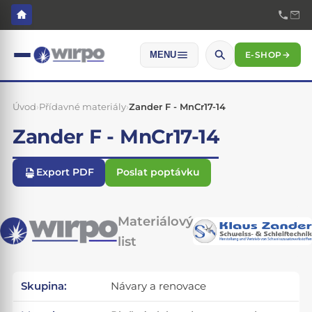
E-SHOP
→
MENU
Úvod
›
Přídavné materiály
›
Zander F - MnCr17-14
Zander F - MnCr17-14
Export PDF
Poslat poptávku
Materiálový
list
Skupina:
Návary a renovace