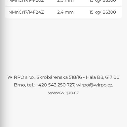
NMnCr17/14F20Z
2,0 mm
15 kg/ BS300
NMnCr17/14F24Z
2,4 mm
15 kg/ BS300
WIRPO s.r.o., Škrobárenská 518/16 - Hala B8, 617 00
Brno, tel.: +420 543 250 727, wirpo@wirpo.cz,
www.wirpo.cz