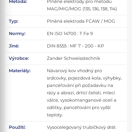
Metoda:
Plněné elektrody pro metodu
MAG/MIG/MOG (135, 136, 138, 114)
Typ:
Plněná elektroda FCAW / MOG
Normy:
EN ISO 14700 : T Fe 9
Jiné:
DIN 8555 : MF 7 - 200 - KP
Výrobce:
Zander Schweisstechnik
Materiály:
Návarový kov vhodný pro
srdcovky, pojezdová kola, výhybky,
pancéřování při požadavku na
rázy a abrazi, drtící čelisti, mlecí
válce, vysokomanganové oceli a
odlitky, pancéřování pro vyšší
teploty.
Použití:
Vysocelegovaný trubičkový drát