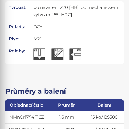
Tvrdost:
po navaření 220 [HB], po mechanickém
vytvrzení 55 [HRC]
Polarita:
DC+
Plyn:
M21
Polohy:
Průměry a balení
Objednací číslo
Průměr
Balení
NMnCr17/14F16Z
1,6 mm
15 kg/ BS300