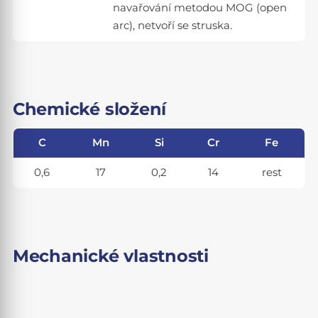
navařování metodou MOG (open
arc), netvoří se struska.
Chemické složení
C
Mn
Si
Cr
Fe
0,6
17
0,2
14
rest
Mechanické vlastnosti