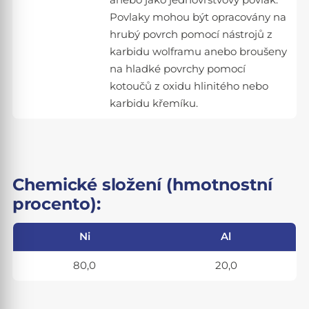
anebo jako jednovrstvový povlak.
Povlaky mohou být opracovány na
hrubý povrch pomocí nástrojů z
karbidu wolframu anebo broušeny
na hladké povrchy pomocí
kotoučů z oxidu hlinitého nebo
karbidu křemíku.
Chemické složení (hmotnostní
procento):
Ni
Al
80,0
20,0