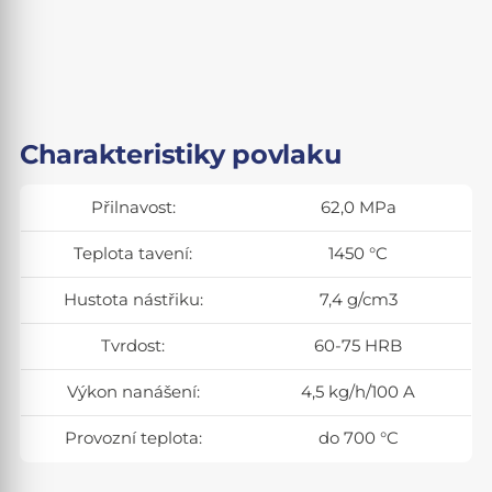
Charakteristiky povlaku
Přilnavost:
62,0 MPa
Teplota tavení:
1450 °C
Hustota nástřiku:
7,4 g/cm3
Tvrdost:
60-75 HRB
Výkon nanášení:
4,5 kg/h/100 A
Provozní teplota:
do 700 °C