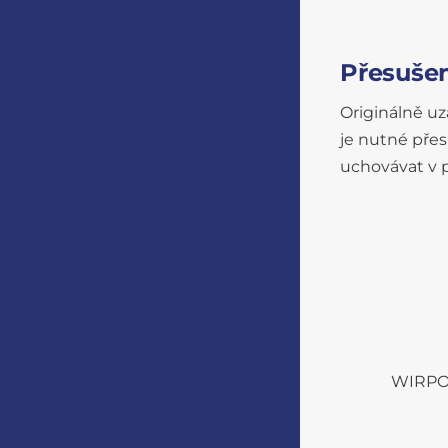
Přesuše
Originálně uz
je nutné přes
uchovávat v p
WIRPO s