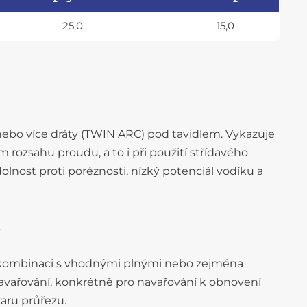
25,0
15,0
 nebo více dráty (TWIN ARC) pod tavidlem. Vykazuje
m rozsahu proudu, a to i při použití střídavého
dolnost proti poréznosti, nízký potenciál vodíku a
.
kombinaci s vhodnými plnými nebo zejména
navařování, konkrétně pro navařování k obnovení
aru průřezu.