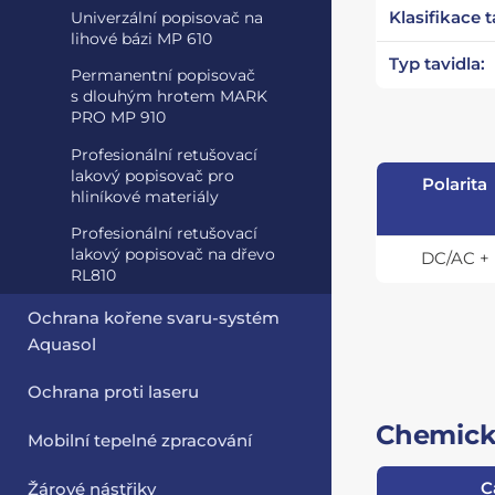
Klasifikace t
Univerzální popisovač na
lihové bázi MP 610
Typ tavidla:
Permanentní popisovač
s dlouhým hrotem MARK
PRO MP 910
Profesionální retušovací
lakový popisovač pro
Polarita
hliníkové materiály
Profesionální retušovací
lakový popisovač na dřevo
DC/AC +
RL810
Ochrana kořene svaru-systém
Aquasol
Ochrana proti laseru
Chemické
Mobilní tepelné zpracování
C
Žárové nástřiky