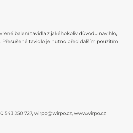
vřené balení tavidla z jakéhokoliv důvodu navlhlo,
n. Přesušené tavidlo je nutno před dalším použitím
+420 543 250 727, wirpo@wirpo.cz, www.wirpo.cz