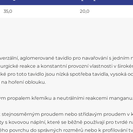
35,0
20,0
iverzální, aglomerované tavidlo pro navařování s jedním
lurgické reakce a konstantní provozní vlastnosti v široké
ké pro toto tavidlo jsou nízká spotřeba tavidla, vysoká o
t na hoření oblouku.
lým propalem křemíku a neutrálními reakcemi manganu
at stejnosměrným proudem nebo střídavým proudem v 
y s kovovou náplní, které se běžně používají pro tvrdé 
ho povrchu do správných rozměrů nebo k profilování tv