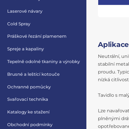
Laserové návary
Cold Spray
Práškové řezání plamenem
Aplikace
Spreje a kapaliny
Neutrální, un
Tepelně odolné tkaniny a výrobky
stabilní meta
proudu. Typic
Brusné a leštící kotouče
nízká citlivos
Ochranné pomůcky
Tavidlo s ma
Svařovací technika
Lze navařov
Katalogy ke stažení
plněnými drát
Obchodní podmínky
opotřebované