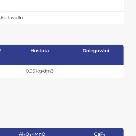
ké tavidlo
M
Hustota
Dolegování
0,95 kg/dm3
Al
O
+MnO
CaF
2
3
2