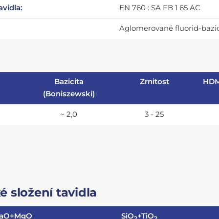
avidla:
EN 760 : SA FB 1 65 AC
Aglomerované fluorid-bazic
Bazicita
Zrnitost
HD
(Boniszewski)
~ 2,0
3 - 25
 složení tavidla
aO+MgO
SiO
+TiO
2
2