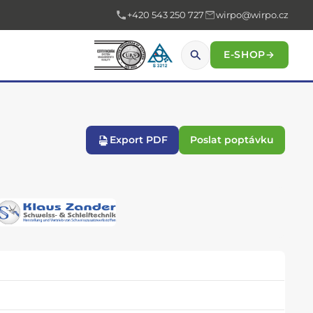
+420 543 250 727
wirpo@wirpo.cz
E-SHOP
→
Export PDF
Poslat poptávku