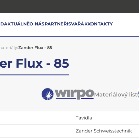
OD
AKTUÁLNĚ
O NÁS
PARTNEŘI
SVAŘÁK
KONTAKTY
ateriály
›
Zander Flux - 85
r Flux - 85
Materiálový list
Tavidla
Zander Schweisstechnik