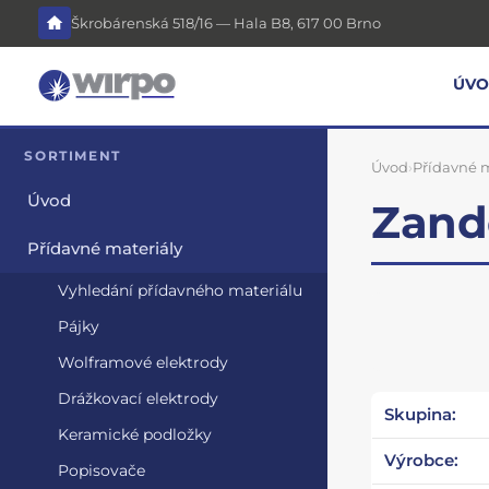
Škrobárenská 518/16 — Hala B8, 617 00 Brno
ÚV
SORTIMENT
Úvod
›
Přídavné m
Úvod
Zande
Přídavné materiály
Vyhledání přídavného materiálu
Pájky
Wolframové elektrody
Drážkovací elektrody
Skupina:
Keramické podložky
Výrobce:
Popisovače