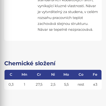
standardních kobaltových slitin,
vynikající kluzné vlastnosti. Návar
je vytvrditelný za studena, v celém
rozsahu pracovních teplot
zachovává stejnou strukturu.
Návar se tepelně nezpracovává.
Chemické složení
C
Mn
Cr
Ni
Mo
Co
Fe
0,3
1
27,5
2,5
5,5
rest
≤3