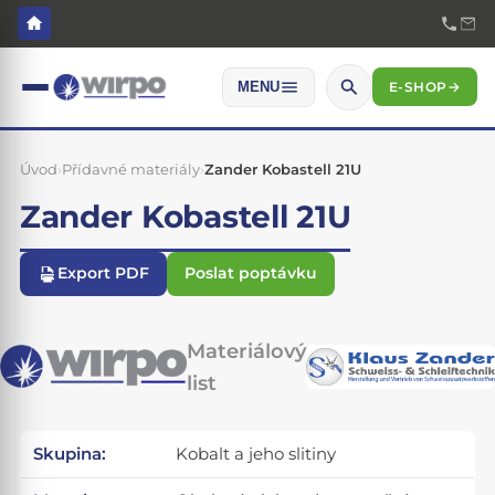
E-SHOP
→
MENU
Úvod
›
Přídavné materiály
›
Zander Kobastell 21U
Zander Kobastell 21U
Export PDF
Poslat poptávku
Materiálový
list
Skupina:
Kobalt a jeho slitiny