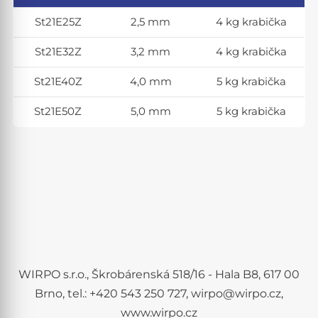
St21E25Z
2,5 mm
4 kg krabička
St21E32Z
3,2 mm
4 kg krabička
St21E40Z
4,0 mm
5 kg krabička
St21E50Z
5,0 mm
5 kg krabička
WIRPO s.r.o., Škrobárenská 518/16 - Hala B8, 617 00
Brno, tel.: +420 543 250 727, wirpo@wirpo.cz,
www.wirpo.cz