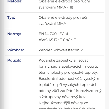
Metoda:
Obalená elektroda pro ruční
svařování MMA (111)
Typ:
Obalené elektrody pro ruční
svařování MMA
Normy:
EN 14 700 : ECo1
AWS A5.13 : E CoCr-E
Výrobce:
Zander Schweisstechnik
Použití:
Kovářské zápustky a lisovací
formy, sedla spalovacích motorů,
těsnící plochy pro vysoké teploty.
Excelentní odolnost vůči vysokým
teplotám, při vysokých teplotách
odolný vůči zadírání, korozivzdorný
a žárupevný návarový kov.
Nejhouževnatější návary ze