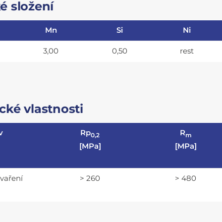
é složení
Mn
Si
Ni
3,00
0,50
rest
ké vlastnosti
v
Rp
R
0,2
m
[MPa]
[MPa]
svaření
> 260
> 480