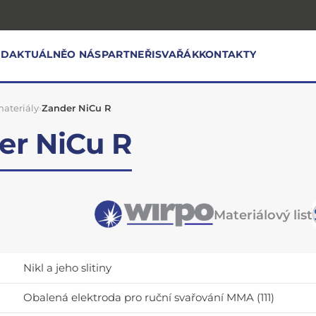
OD
AKTUÁLNĚ
O NÁS
PARTNEŘI
SVAŘÁK
KONTAKTY
ateriály
›
Zander NiCu R
er NiCu R
Materiálový list
Nikl a jeho slitiny
Obalená elektroda pro ruční svařování MMA (111)