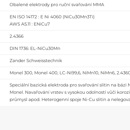
Obalené elektrody pro ruční svařování MMA
EN ISO 14172 : E Ni 4060 (NiCu30Mn3Ti)
AWS A5.11 : ENiCu7
2.4366
DIN 1736: EL-NiCu30Mn
Zander Schweisstechnik
Monel 300, Monel 400, LC-Ni99,6, NiMn10, NiMn6, 2.4360, 
Speciální bazická elektroda pro svařování slitin na bázi 
Monel. Navařování vrstev s vysokou odolností vůči koroz
průmysl apod. Heterogenní spoje Ni-Cu slitin a nelegova