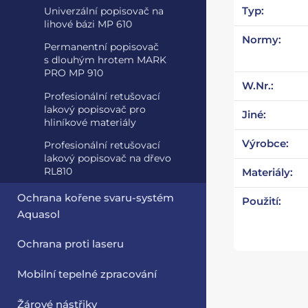
Typ:
Univerzální popisovač na
lihové bázi MP 610
Normy:
Permanentní popisovač
s dlouhým hrotem MARK
PRO MP 910
W.Nr.:
Profesionální retušovací
lakový popisovač pro
Jiné:
hliníkové materiály
Výrobce:
Profesionální retušovací
lakový popisovač na dřevo
RL810
Materiály:
Ochrana kořene svaru-systém
Použití:
Aquasol
Ochrana proti laseru
Mobilní tepelné zpracování
Žárové nástřiky