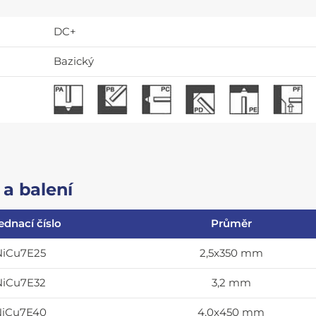
DC+
Bazický
a balení
ednací číslo
Průměr
NiCu7E25
2,5x350 mm
NiCu7E32
3,2 mm
NiCu7E40
4,0x450 mm