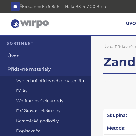
Škrobárenská 518/16 — Hala B8, 617 00 Brno
ÚV
SORTIMENT
Úvod
›
Přídavné m
Úvod
Zand
Přídavné materiály
Vyhledání přídavného materiálu
Pájky
Wolframové elektrody
Drážkovací elektrody
Skupina:
Keramické podložky
Metoda:
Popisovače