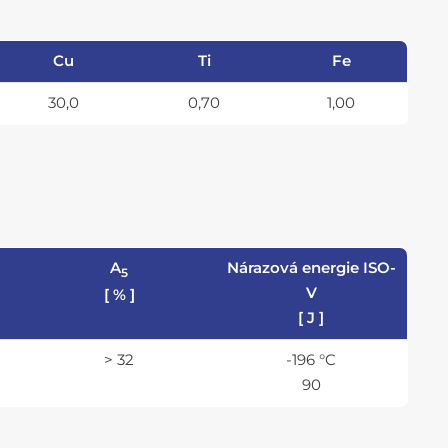
Cu
Ti
Fe
30,0
0,70
1,00
A
Nárazová energie ISO-
5
V
[ % ]
[ J ]
> 32
-196 °C
90