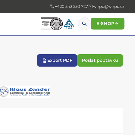
+420 543 250 727
wirpo@wirpo.cz
E-SHOP
→
Export PDF
Poslat poptávku