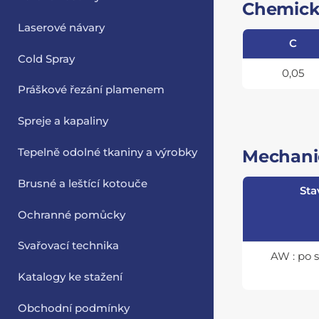
Chemick
Laserové návary
C
Cold Spray
0,05
Práškové řezání plamenem
Spreje a kapaliny
Mechanic
Tepelně odolné tkaniny a výrobky
Brusné a leštící kotouče
Sta
Ochranné pomůcky
Svařovací technika
AW : po 
Katalogy ke stažení
Obchodní podmínky