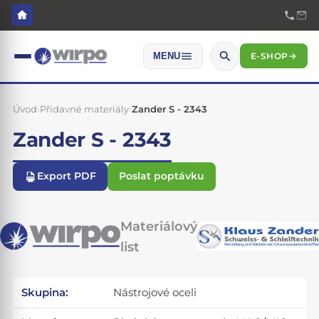
E-SHOP
→
MENU
Úvod
›
Přídavné materiály
›
Zander S - 2343
Zander S - 2343
Export PDF
Poslat poptávku
Materiálový
list
Skupina:
Nástrojové oceli