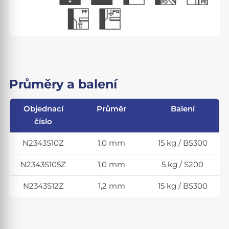
Průměry a balení
Objednací
Průměr
Balení
číslo
N2343S10Z
1,0 mm
15 kg / BS300
N2343S105Z
1,0 mm
5 kg / S200
N2343S12Z
1,2 mm
15 kg / BS300