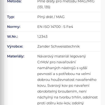
Metoda:
Plné dráty pro metodu MAG/MIG
(131, 135)
Typ:
Plný drát / MAG
Normy:
EN ISO 14700 : S Fe4
W.Nr.:
1.2343
Výrobce:
Zander Schweisstechnik
Materiály:
Návarový materiál legovaný
CrMoV pro navařování
namáhaných nástrojů s vyšší
pevností a s potřebou na velmi
dobrou houževnatost navařeného
kovu. Svarový kov po navaření
obrobitelný broušením, není
náchylný na tvorbu trhlin, odolnost
proti otěru kov-kov, odolný