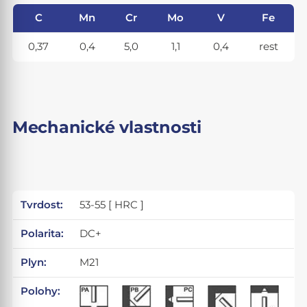
C
Mn
Cr
Mo
V
Fe
0,37
0,4
5,0
1,1
0,4
rest
Mechanické vlastnosti
Tvrdost:
53-55 [ HRC ]
Polarita:
DC+
Plyn:
M21
Polohy: