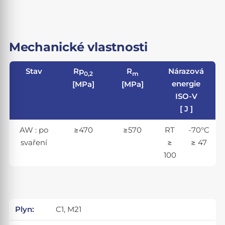
Mechanické vlastnosti
Stav
Rp
R
Nárazová
0,2
m
energie
[MPa]
[MPa]
ISO-V
[ J ]
AW : po
≥470
≥570
RT
-70°C
svaření
≥
≥ 47
100
Plyn:
C1, M21