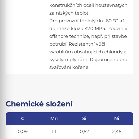
konstrukčních ocelí houževnatých
za nízkých teplot
Pro provozní teploty do -60 °C až
do meze kluzu 470 MPa. Použití v
offshore technice, např. při stavbě
potrubí. Rezistentní vůči
výrobkům obsahujících chloridy a
kyselým plynům. Doporučeno pro
svařování kořene.
Chemické složení
C
Mn
Si
Ni
0,09
1,1
0,52
2,45