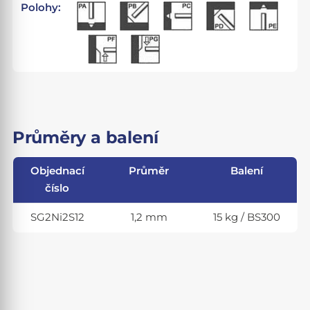
Polohy:
Průměry a balení
Objednací
Průměr
Balení
číslo
SG2Ni2S12
1,2 mm
15 kg / BS300