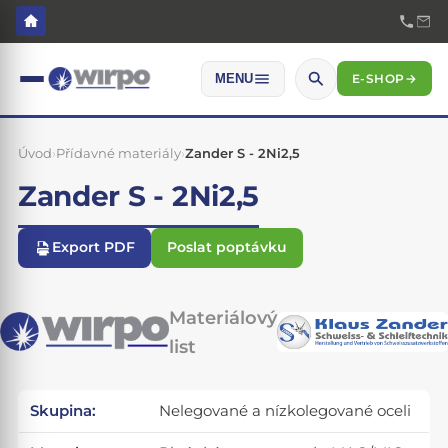
E-SHOP
→
MENU
Úvod
›
Přídavné materiály
›
Zander S - 2Ni2,5
Zander S - 2Ni2,5
Export PDF
Poslat poptávku
Materiálový
list
Skupina:
Nelegované a nízkolegované oceli