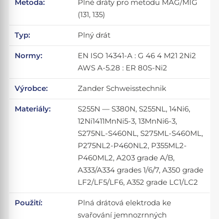
Metoda:
Plné dráty pro metodu MAG/MIG
(131, 135)
Typ:
Plný drát
Normy:
EN ISO 14341-A : G 46 4 M21 2Ni2
AWS A-5.28 : ER 80S-Ni2
Výrobce:
Zander Schweisstechnik
Materiály:
S255N — S380N, S255NL, 14Ni6,
12Ni1411MnNi5-3, 13MnNi6-3,
S275NL-S460NL, S275ML-S460ML,
P275NL2-P460NL2, P355ML2-
P460ML2, A203 grade A/B,
A333/A334 grades 1/6/7, A350 grade
LF2/LF5/LF6, A352 grade LC1/LC2
Použití:
Plná drátová elektroda ke
svařování jemnozrnných