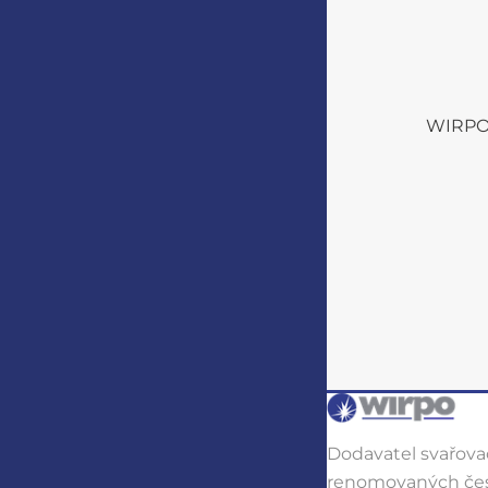
WIRPO s
Dodavatel svařovac
renomovaných čes