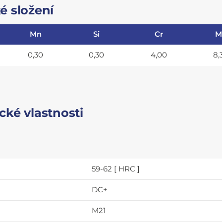
é složení
Mn
Si
Cr
M
0,30
0,30
4,00
8,
ké vlastnosti
59-62 [ HRC ]
DC+
M21