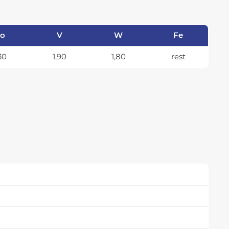
o
V
W
Fe
30
1,90
1,80
rest