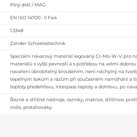
Plný drát / MAG
EN ISO 14700 : S Fe4
1.3348
Zander Schweisstechnik
Speciální návarový materiál legovaný Cr-Mo-W-V, pro 
materiálů s vyšší pevností a s potřebou na velmi dobro
navaření obrobitelný broušením, není náchylný na tvorbu
tepelným šokům a rázům při současném namáháni a tlak
teploty předehřevu, interpass teploty a dohřevu, po nav
Řezné a střižné nástroje, razníky, matrice, střižnice, prot
nože, protahováky.