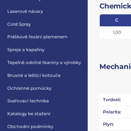
Chemick
Laserové návary
C
Cold Spray
1,00
Práškové řezání plamenem
Spreje a kapaliny
Tepelně odolné tkaniny a výrobky
Mechanic
Brusné a leštící kotouče
Ochranné pomůcky
Tvrdost:
Svařovací technika
Polarita:
Katalogy ke stažení
Plyn:
Obchodní podmínky