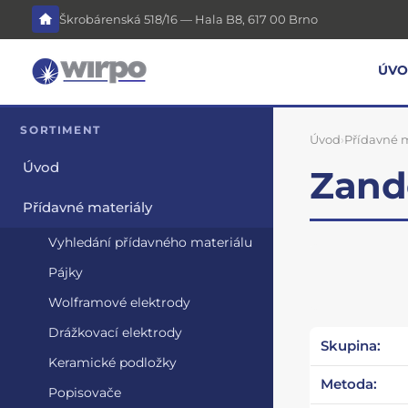
Škrobárenská 518/16 — Hala B8, 617 00 Brno
ÚV
SORTIMENT
Úvod
›
Přídavné m
Úvod
Zande
Přídavné materiály
Vyhledání přídavného materiálu
Pájky
Wolframové elektrody
Drážkovací elektrody
Skupina:
Keramické podložky
Metoda:
Popisovače