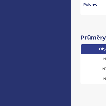
Polohy:
Průměry 
Obj
N
N
N