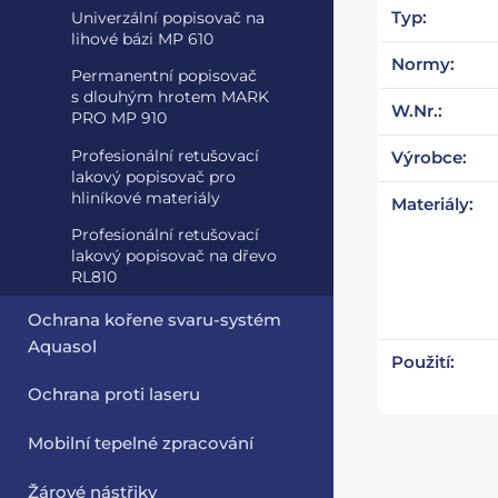
Typ:
Univerzální popisovač na
lihové bázi MP 610
Normy:
Permanentní popisovač
s dlouhým hrotem MARK
W.Nr.:
PRO MP 910
Profesionální retušovací
Výrobce:
lakový popisovač pro
hliníkové materiály
Materiály:
Profesionální retušovací
lakový popisovač na dřevo
RL810
Ochrana kořene svaru-systém
Aquasol
Použití:
Ochrana proti laseru
Mobilní tepelné zpracování
Žárové nástřiky