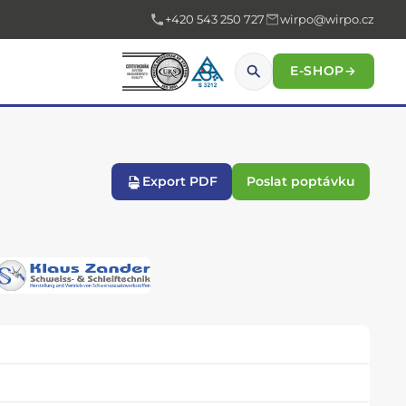
+420 543 250 727
wirpo@wirpo.cz
E-SHOP
→
Export PDF
Poslat poptávku