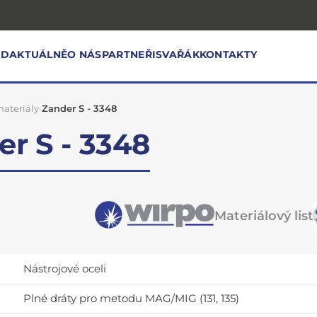
OD
AKTUÁLNĚ
O NÁS
PARTNEŘI
SVAŘÁK
KONTAKTY
ateriály
›
Zander S - 3348
r S - 3348
Materiálový list
Nástrojové oceli
Plné dráty pro metodu MAG/MIG (131, 135)