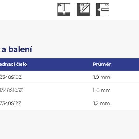
a balení
ednací číslo
Průměr
3348S10Z
1,0 mm
3348S105Z
1 ,0 mm
3348S12Z
1,2 mm