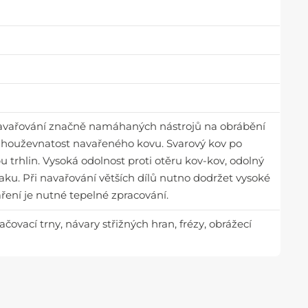
navařování značně namáhaných nástrojů na obrábění
u houževnatost navařeného kovu. Svarový kov po
 trhlin. Vysoká odolnost proti otěru kov-kov, odolný
u. Při navařování větších dílů nutno dodržet vysoké
aření je nutné tepelné zpracování.
lačovací trny, návary střižných hran, frézy, obrážecí