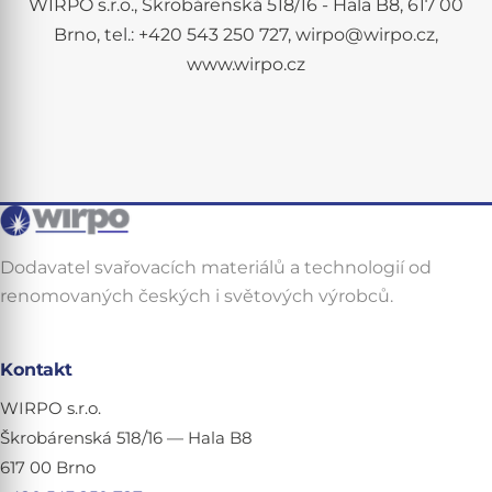
WIRPO s.r.o., Škrobárenská 518/16 - Hala B8, 617 00
Brno, tel.: +420 543 250 727, wirpo@wirpo.cz,
www.wirpo.cz
Dodavatel svařovacích materiálů a technologií od
renomovaných českých i světových výrobců.
Kontakt
WIRPO s.r.o.
Škrobárenská 518/16 — Hala B8
617 00 Brno