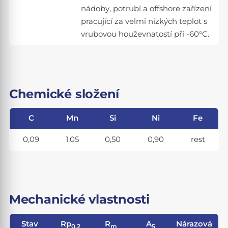
nádoby, potrubí a offshore zařízení
pracující za velmi nízkých teplot s
vrubovou houževnatostí při -60°C.
Chemické složení
C
Mn
Si
Ni
Fe
0,09
1,05
0,50
0,90
rest
Mechanické vlastnosti
Stav
Rp
R
A
Nárazová
0,2
m
5