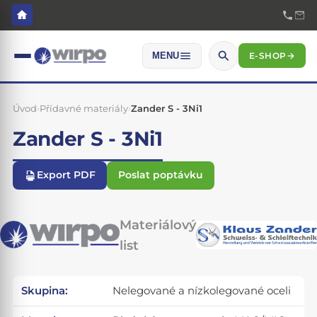
E-SHOP
→
MENU
Úvod
›
Přídavné materiály
›
Zander S - 3Ni1
Zander S - 3Ni1
Export PDF
Poslat poptávku
Materiálový
list
Skupina:
Nelegované a nízkolegované oceli