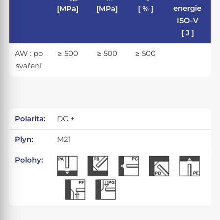
energie
[MPa]
[MPa]
[ % ]
ISO-V
[ J ]
AW : po
≥ 500
≥ 500
≥ 500
svaření
Polarita:
DC +
Plyn:
M21
Polohy: