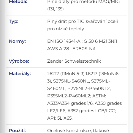
Metoda:
Plné dráty pro metodu MAG/MIG
(131, 135)
Typ:
Plný drát pro TIG svařování ocelí
pro nízké teploty
Normy:
EN ISO 14341-A : G 50 6 M21 3Ni1
AWS A 28 : ER80S-Ni1
Výrobce:
Zander Schweisstechnik
Materiály:
1.6212 (11MnNi5-3),1.6217 (13MnNi6-
3), S275NL-S460NL, S275ML-
S460ML, P275NL2-P460NL2,
P355ML2-P460ML2; ASTM:
A333/A334 grades 1/6, A350 grades
LF2/LF6, A352 grades LCB/LCC;
API: 5L X65.
Použití:
Ocelové konstrukce, tlakové