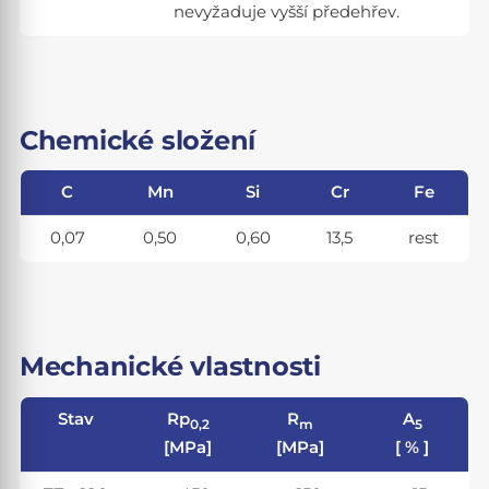
nevyžaduje vyšší předehřev.
Chemické složení
C
Mn
Si
Cr
Fe
0,07
0,50
0,60
13,5
rest
Mechanické vlastnosti
Stav
Rp
R
A
0,2
m
5
[MPa]
[MPa]
[ % ]