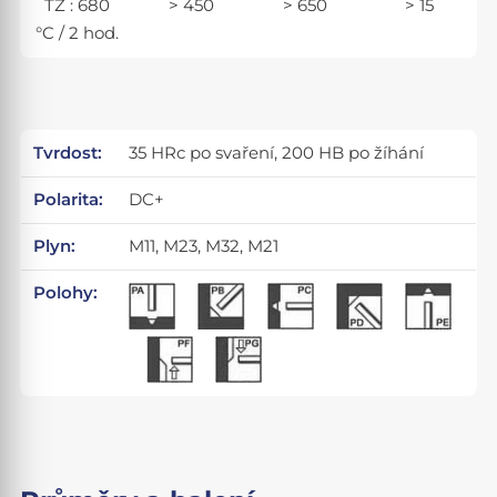
TZ : 680
> 450
> 650
> 15
°C / 2 hod.
Tvrdost:
35 HRc po svaření, 200 HB po žíhání
Polarita:
DC+
Plyn:
M11, M23, M32, M21
Polohy: