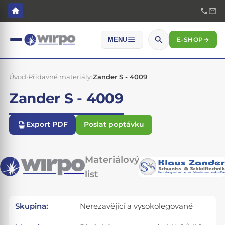
E-SHOP
→
MENU
Úvod
›
Přídavné materiály
›
Zander S - 4009
Zander S - 4009
Export PDF
Poslat poptávku
Materiálový
list
Skupina:
Nerezavějící a vysokolegované