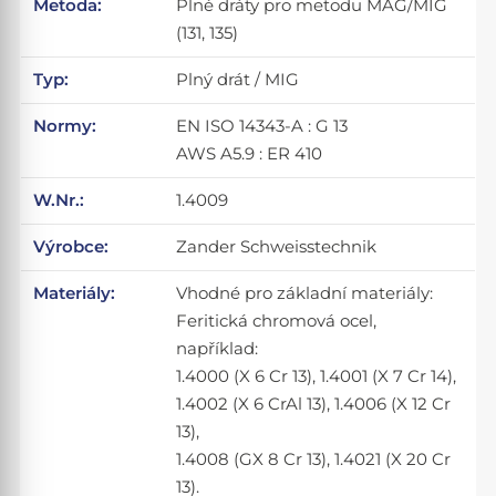
Metoda:
Plné dráty pro metodu MAG/MIG
(131, 135)
Typ:
Plný drát / MIG
Normy:
EN ISO 14343-A : G 13
AWS A5.9 : ER 410
W.Nr.:
1.4009
Výrobce:
Zander Schweisstechnik
Materiály:
Vhodné pro základní materiály:
Feritická chromová ocel,
například:
1.4000 (X 6 Cr 13), 1.4001 (X 7 Cr 14),
1.4002 (X 6 CrAl 13), 1.4006 (X 12 Cr
13),
1.4008 (GX 8 Cr 13), 1.4021 (X 20 Cr
13).