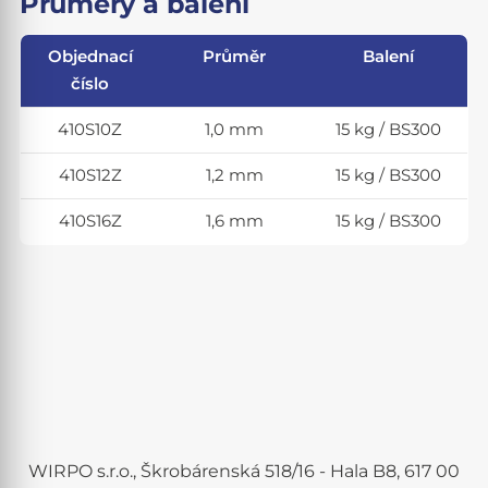
Průměry a balení
Objednací
Průměr
Balení
číslo
410S10Z
1,0 mm
15 kg / BS300
410S12Z
1,2 mm
15 kg / BS300
410S16Z
1,6 mm
15 kg / BS300
WIRPO s.r.o., Škrobárenská 518/16 - Hala B8, 617 00