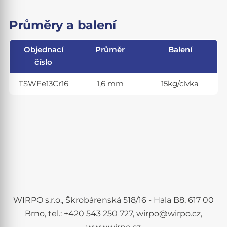
Průměry a balení
Objednací
Průměr
Balení
číslo
TSWFe13Cr16
1,6 mm
15kg/cívka
WIRPO s.r.o., Škrobárenská 518/16 - Hala B8, 617 00
Brno, tel.: +420 543 250 727, wirpo@wirpo.cz,