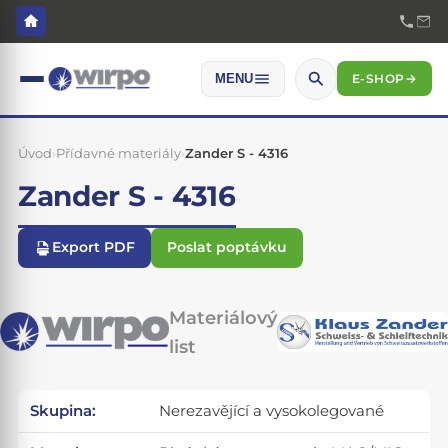
E-SHOP
→
MENU
Úvod
›
Přídavné materiály
›
Zander S - 4316
Zander S - 4316
Export PDF
Poslat poptávku
Materiálový
list
Skupina:
Nerezavějící a vysokolegované