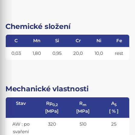
Chemické složení
C
Mn
Si
Cr
Ni
Fe
0,03
1,80
0,95
20,0
10,0
rest
Mechanické vlastnosti
Stav
Rp
R
A
0,2
m
5
[MPa]
[MPa]
[ % ]
AW : po
320
510
25
svaření