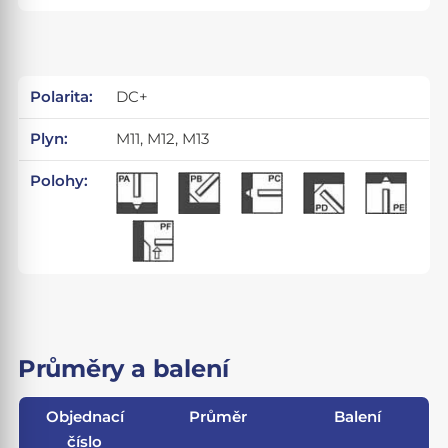
Polarita:
DC+
Plyn:
M11, M12, M13
Polohy:
Průměry a balení
Objednací
Průměr
Balení
číslo