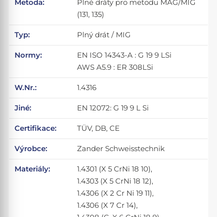
Metoda:
Plné dráty pro metodu MAG/MIG
(131, 135)
Typ:
Plný drát / MIG
Normy:
EN ISO 14343-A : G 19 9 LSi
AWS A5.9 : ER 308LSi
W.Nr.:
1.4316
Jiné:
EN 12072: G 19 9 L Si
Certifikace:
TÜV, DB, CE
Výrobce:
Zander Schweisstechnik
Materiály:
1.4301 (X 5 CrNi 18 10),
1.4303 (X 5 CrNi 18 12),
1.4306 (X 2 Cr Ni 19 11),
1.4306 (X 7 Cr 14),