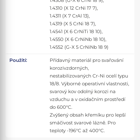
1.4308 (G-X 6 CrNi 18 9),
1.4310 (X 12 CrNi 17 7),
1.4311 (X 7 CrAl 13),
1.4319 (X 5 CrNi 18 7),
1.4541 (X 6 CrNiTi 18 10),
1.4550 (X 6 CrNiNb 18 10),
1.4552 (G-X 5 CrNiNb 18 9)
Použití:
Přídavný materiál pro svařování
korozivzdorných,
nestabilizovaných Cr-Ni ocelí typu
18/8. Výborné operativní vlastnosti,
svarový kov odolný korozi na
vzduchu a v oxidačním prostředí
do 600°C.
Zvýšený obsah křemíku pro lepší
smáčivost svarové lázně. Pro
teploty -196°C až 400°C.