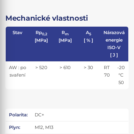
Mechanické vlastnosti
Stav
Rp
R
A
Nárazová
0,2
m
5
energie
[MPa]
[MPa]
[ % ]
ISO-V
[ J ]
AW : po
> 520
> 610
> 30
RT
-20
svaření
70
°C
50
Polarita:
DC+
Plyn:
M12, M13