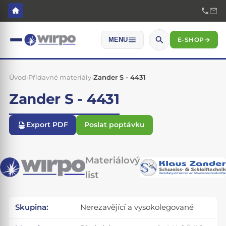
E-SHOP
→
MENU
Úvod
›
Přídavné materiály
›
Zander S - 4431
Zander S - 4431
Export PDF
Poslat poptávku
Materiálový
list
Skupina:
Nerezavějící a vysokolegované