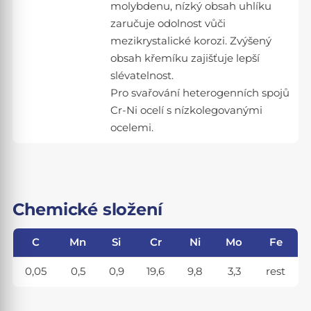
molybdenu, nízký obsah uhlíku
zaručuje odolnost vůči
mezikrystalické korozi. Zvýšený
obsah křemíku zajišťuje lepší
slévatelnost.
Pro svařování heterogenních spojů
Cr-Ni ocelí s nízkolegovanými
ocelemi.
Chemické složení
C
Mn
Si
Cr
Ni
Mo
Fe
0,05
0,5
0,9
19,6
9,8
3,3
rest