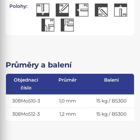
Polohy:
Průměry a balení
Objednací
Průměr
Balení
číslo
308MoS10-3
1,0 mm
15 kg / BS300
308MoS12-3
1,2 mm
15 kg / BS300