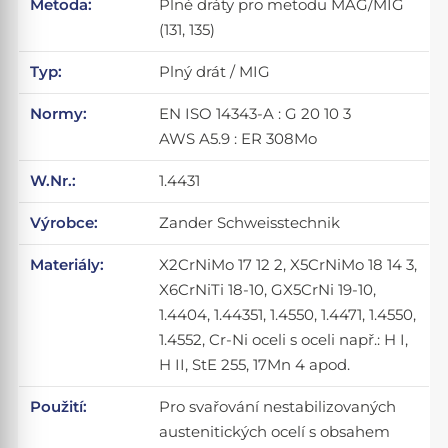
Metoda:
Plné dráty pro metodu MAG/MIG
(131, 135)
Typ:
Plný drát / MIG
Normy:
EN ISO 14343-A : G 20 10 3
AWS A5.9 : ER 308Mo
W.Nr.:
1.4431
Výrobce:
Zander Schweisstechnik
Materiály:
X2CrNiMo 17 12 2, X5CrNiMo 18 14 3,
X6CrNiTi 18-10, GX5CrNi 19-10,
1.4404, 1.44351, 1.4550, 1.4471, 1.4550,
1.4552, Cr-Ni oceli s oceli např.: H I,
H II, StE 255, 17Mn 4 apod.
Použití:
Pro svařování nestabilizovaných
austenitických ocelí s obsahem