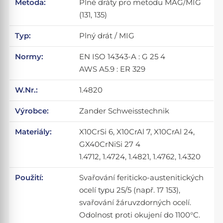
Metoda:
Plné dráty pro metodu MAG/MIG
(131, 135)
Typ:
Plný drát / MIG
Normy:
EN ISO 14343-A : G 25 4
AWS A5.9 : ER 329
W.Nr.:
1.4820
Výrobce:
Zander Schweisstechnik
Materiály:
X10CrSi 6, X10CrAl 7, X10CrAl 24,
GX40CrNiSi 27 4
1.4712, 1.4724, 1.4821, 1.4762, 1.4320
Použití:
Svařování feriticko-austenitických
ocelí typu 25/5 (např. 17 153),
svařování žáruvzdorných ocelí.
Odolnost proti okujení do 1100°C.