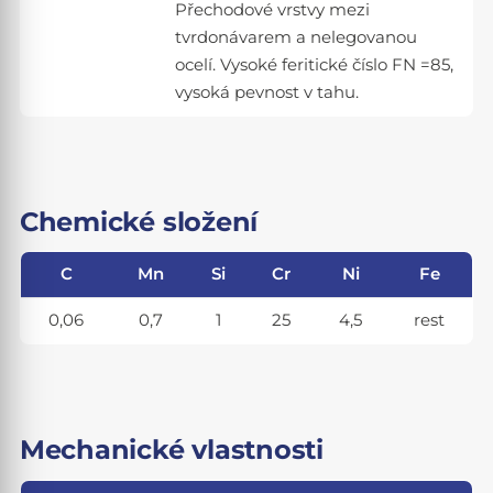
Přechodové vrstvy mezi
tvrdonávarem a nelegovanou
ocelí. Vysoké feritické číslo FN =85,
vysoká pevnost v tahu.
Chemické složení
C
Mn
Si
Cr
Ni
Fe
0,06
0,7
1
25
4,5
rest
Mechanické vlastnosti