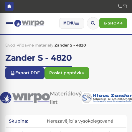
E-SHOP
→
MENU
Úvod
›
Přídavné materiály
›
Zander S - 4820
Zander S - 4820
Export PDF
Poslat poptávku
Materiálový
list
Skupina:
Nerezavějící a vysokolegované