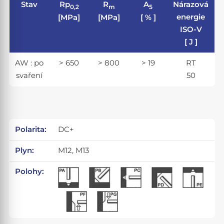
Stav
Rp
R
A
Nárazová
0,2
m
5
energie
[MPa]
[MPa]
[ % ]
ISO-V
[ J ]
AW : po
> 650
> 800
> 19
RT
svaření
50
Polarita:
DC+
Plyn:
M12, M13
Polohy: