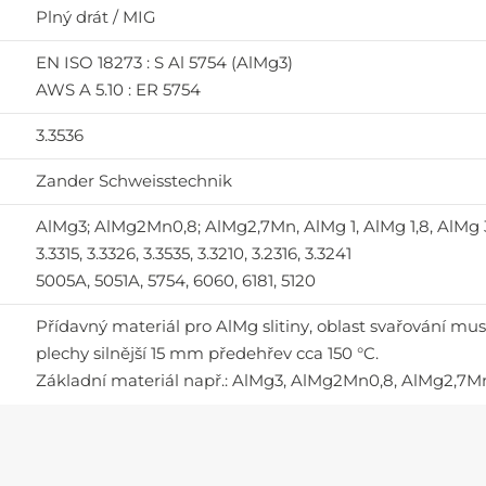
Plný drát / MIG
EN ISO 18273 : S Al 5754 (AlMg3)
AWS A 5.10 : ER 5754
3.3536
Zander Schweisstechnik
AlMg3; AlMg2Mn0,8; AlMg2,7Mn, AlMg 1, AlMg 1,8, AlMg 3
3.3315, 3.3326, 3.3535, 3.3210, 3.2316, 3.3241
5005A, 5051A, 5754, 6060, 6181, 5120
Přídavný materiál pro AlMg slitiny, oblast svařování musí
plechy silnější 15 mm předehřev cca 150 °C.
Základní materiál např.: AlMg3, AlMg2Mn0,8, AlMg2,7Mn