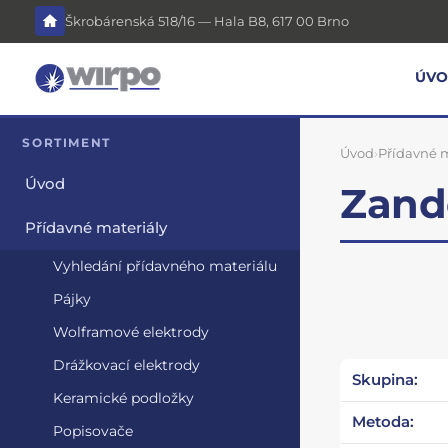
Škrobárenská 518/16 — Hala B8, 617 00 Brno
ÚV
SORTIMENT
Úvod
›
Přídavné m
Úvod
Zand
Přídavné materiály
Vyhledání přídavného materiálu
Pájky
Wolframové elektrody
Drážkovací elektrody
Skupina:
Keramické podložky
Metoda:
Popisovače