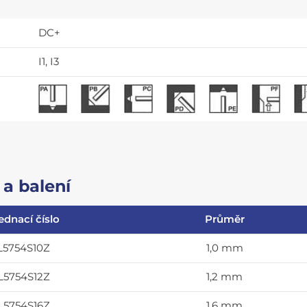
DC+
I1, I3
a balení
ednací číslo
Průměr
L5754S10Z
1,0 mm
L5754S12Z
1,2 mm
L5754S16Z
1,6 mm