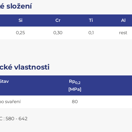
é složení
Si
Cr
Ti
Al
0,25
0,30
0,1
rest
ké vlastnosti
Stav
Rp
0,2
[MPa]
po svaření
80
C : 580 - 642