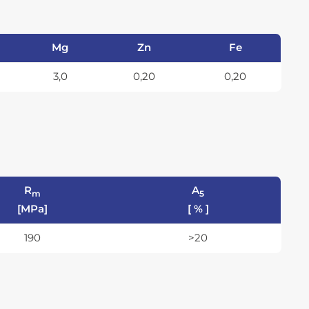
Mg
Zn
Fe
3,0
0,20
0,20
R
A
m
5
[MPa]
[ % ]
190
>20