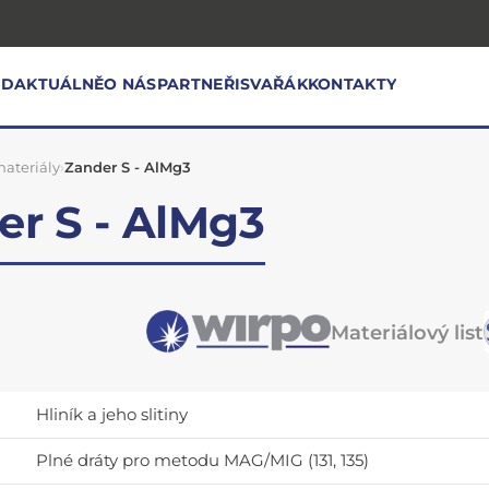
OD
AKTUÁLNĚ
O NÁS
PARTNEŘI
SVAŘÁK
KONTAKTY
ateriály
›
Zander S - AlMg3
er S - AlMg3
Materiálový list
Hliník a jeho slitiny
Plné dráty pro metodu MAG/MIG (131, 135)