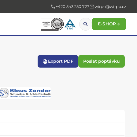
+420 543 250 727
wirpo@wirpo.cz
E-SHOP
→
Export PDF
Poslat poptávku