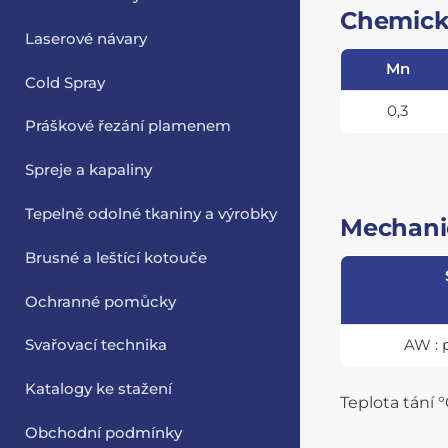
Chemick
Laserové návary
Mn
Cold Spray
0,3
Práškové řezání plamenem
Spreje a kapaliny
Tepelně odolné tkaniny a výrobky
Mechanic
Brusné a leštící kotouče
Ochranné pomůcky
AW : 
Svařovací technika
Katalogy ke stažení
Teplota tání °
Obchodní podmínky