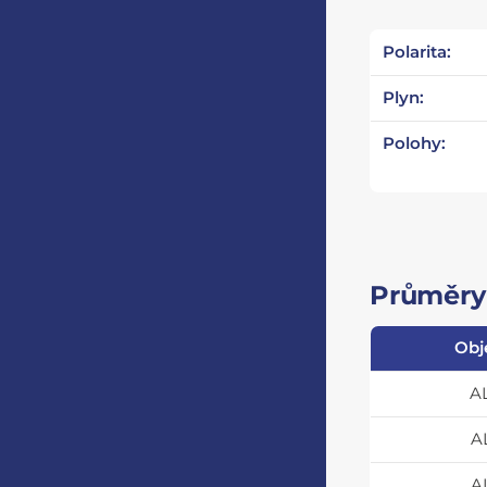
Polarita:
Plyn:
Polohy:
Průměry 
Obj
A
A
A