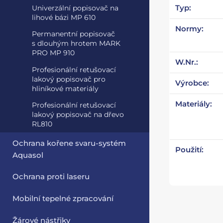
Typ:
Univerzální popisovač na
lihové bázi MP 610
Normy:
Permanentní popisovač
s dlouhým hrotem MARK
PRO MP 910
W.Nr.:
Profesionální retušovací
lakový popisovač pro
Výrobce:
hliníkové materiály
Materiály:
Profesionální retušovací
lakový popisovač na dřevo
RL810
Ochrana kořene svaru-systém
Použití:
Aquasol
Ochrana proti laseru
Mobilní tepelné zpracování
Žárové nástřiky