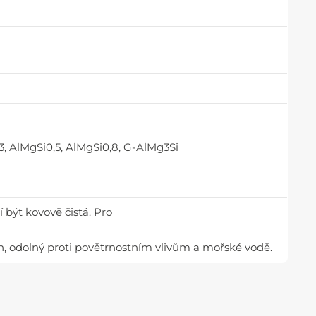
, AlMgSi0,5, AlMgSi0,8, G-AlMg3Si
 být kovově čistá. Pro
, odolný proti povětrnostním vlivům a mořské vodě.