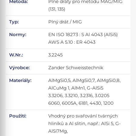
Metoda:
Plné dráty pro metodu MAG/MIG
(131, 135)
Typ:
Plný drát / MIG
Normy:
EN ISO 18273 : S Al 4043 (AlSi5)
AWS A 5.10 : ER 4043
W.Nr.:
3.2245
Výrobce:
Zander Schweisstechnik
Materiály:
AlMgSi0,5, AlMgSi0,7, AlMgSi0,8,
AlCuMg 1, AlMn1, G-AlSi5
3.3206, 3.3210, 3.2316, 3.0205
6060, 6005A, 6181, 4430, 1200
Použití:
Vhodný pro svařování tvárných
hliníků a Al slitin, např.: AlSi 5, G-
AlSi7Mg,