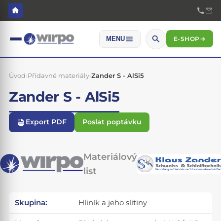
E-SHOP
→
MENU
Úvod
›
Přídavné materiály
›
Zander S - AlSi5
Zander S - AlSi5
Export PDF
Poslat poptávku
Materiálový
list
Skupina:
Hliník a jeho slitiny