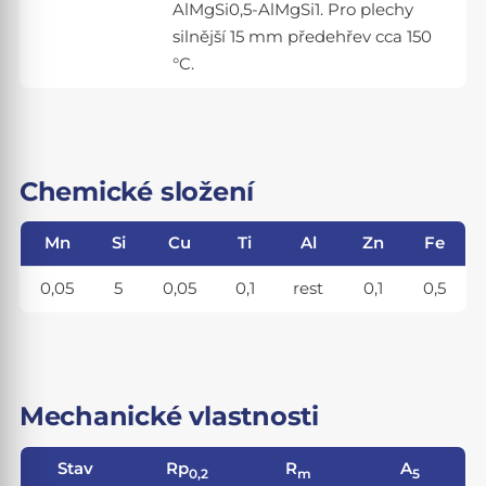
AlMgSi0,5-AlMgSi1. Pro plechy
silnější 15 mm předehřev cca 150
°C.
Chemické složení
Mn
Si
Cu
Ti
Al
Zn
Fe
0,05
5
0,05
0,1
rest
0,1
0,5
Mechanické vlastnosti
Stav
Rp
R
A
0,2
m
5