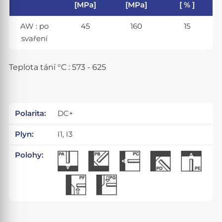
[MPa]
[MPa]
[ % ]
AW : po
45
160
15
svaření
Teplota tání °C : 573 - 625
Polarita:
DC+
Plyn:
I1, I3
Polohy: