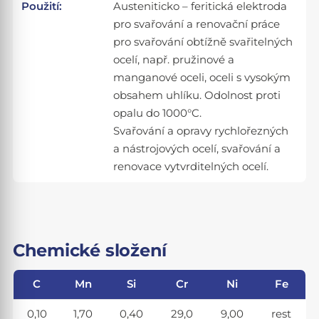
Použití:
Austeniticko – feritická elektroda
pro svařování a renovační práce
pro svařování obtížně svařitelných
ocelí, např. pružinové a
manganové oceli, oceli s vysokým
obsahem uhlíku. Odolnost proti
opalu do 1000°C.
Svařování a opravy rychlořezných
a nástrojových ocelí, svařování a
renovace vytvrditelných ocelí.
Chemické složení
C
Mn
Si
Cr
Ni
Fe
0,10
1,70
0,40
29,0
9,00
rest