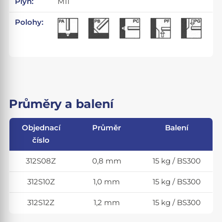
Plyn:
M11
Polohy:
Průměry a balení
Objednací
Průměr
Balení
číslo
312S08Z
0,8 mm
15 kg / BS300
312S10Z
1,0 mm
15 kg / BS300
312S12Z
1,2 mm
15 kg / BS300