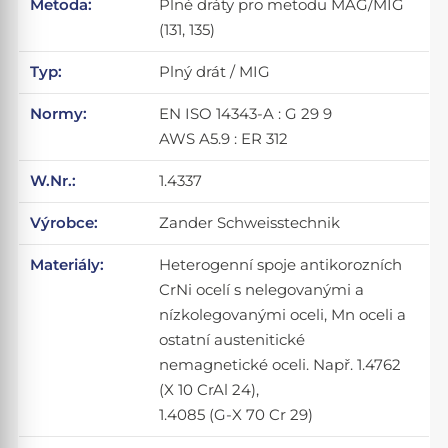
Metoda:
Plné dráty pro metodu MAG/MIG
(131, 135)
Typ:
Plný drát / MIG
Normy:
EN ISO 14343-A : G 29 9
AWS A5.9 : ER 312
W.Nr.:
1.4337
Výrobce:
Zander Schweisstechnik
Materiály:
Heterogenní spoje antikorozních
CrNi ocelí s nelegovanými a
nízkolegovanými oceli, Mn oceli a
ostatní austenitické
nemagnetické oceli. Např. 1.4762
(X 10 CrAl 24),
1.4085 (G-X 70 Cr 29)