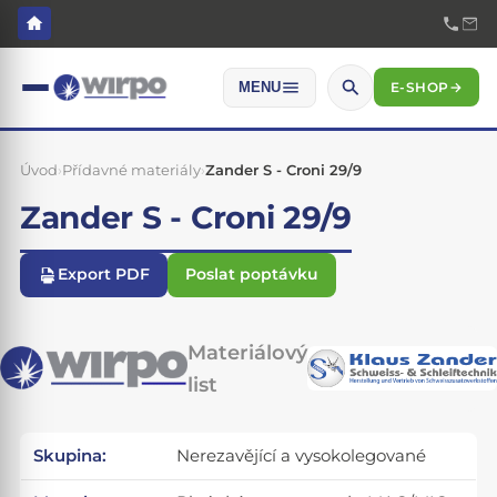
E-SHOP
→
MENU
Úvod
›
Přídavné materiály
›
Zander S - Croni 29/9
Zander S - Croni 29/9
Export PDF
Poslat poptávku
Materiálový
list
Skupina:
Nerezavějící a vysokolegované