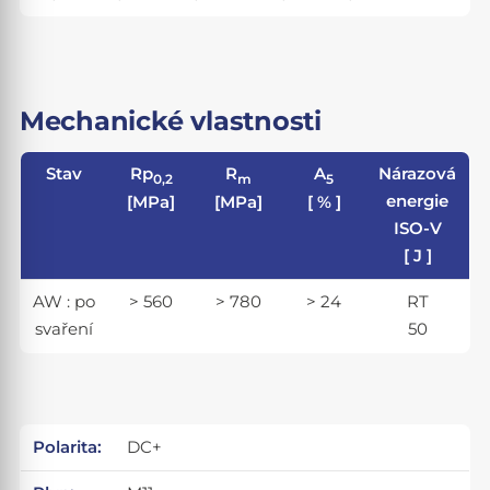
Mechanické vlastnosti
Stav
Rp
R
A
Nárazová
0,2
m
5
energie
[MPa]
[MPa]
[ % ]
ISO-V
[ J ]
AW : po
> 560
> 780
> 24
RT
svaření
50
Polarita:
DC+