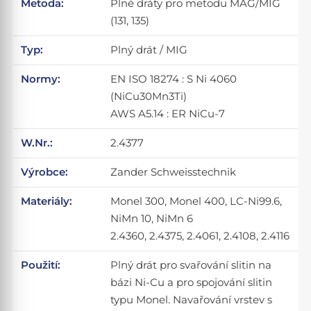
Metoda:
Plné dráty pro metodu MAG/MIG
(131, 135)
Typ:
Plný drát / MIG
Normy:
EN ISO 18274 : S Ni 4060
(NiCu30Mn3Ti)
AWS A5.14 : ER NiCu-7
W.Nr.:
2.4377
Výrobce:
Zander Schweisstechnik
Materiály:
Monel 300, Monel 400, LC-Ni99.6,
NiMn 10, NiMn 6
2.4360, 2.4375, 2.4061, 2.4108, 2.4116
Použití:
Plný drát pro svařování slitin na
bázi Ni-Cu a pro spojování slitin
typu Monel. Navařování vrstev s