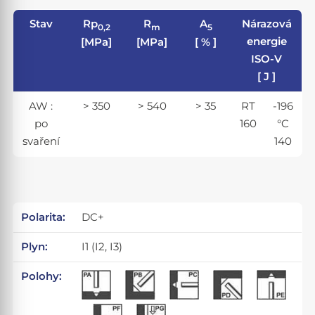
Stav
Rp
R
A
Nárazová
0,2
m
5
energie
[MPa]
[MPa]
[ % ]
ISO-V
[ J ]
AW :
> 350
> 540
> 35
RT
-196
po
160
°C
svaření
140
Polarita:
DC+
Plyn:
I1 (I2, I3)
Polohy: