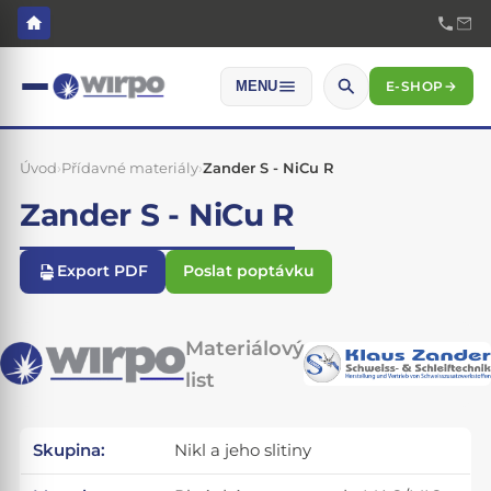
E-SHOP
→
MENU
Úvod
›
Přídavné materiály
›
Zander S - NiCu R
Zander S - NiCu R
Export PDF
Poslat poptávku
Materiálový
list
Skupina:
Nikl a jeho slitiny