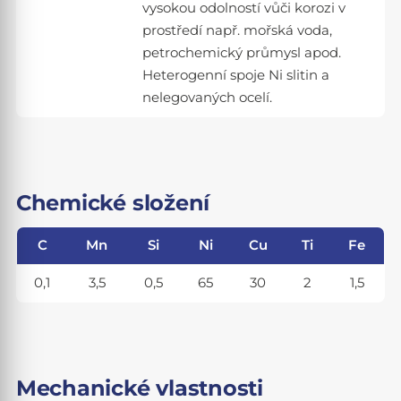
vysokou odolností vůči korozi v
prostředí např. mořská voda,
petrochemický průmysl apod.
Heterogenní spoje Ni slitin a
nelegovaných ocelí.
Chemické složení
C
Mn
Si
Ni
Cu
Ti
Fe
0,1
3,5
0,5
65
30
2
1,5
Mechanické vlastnosti