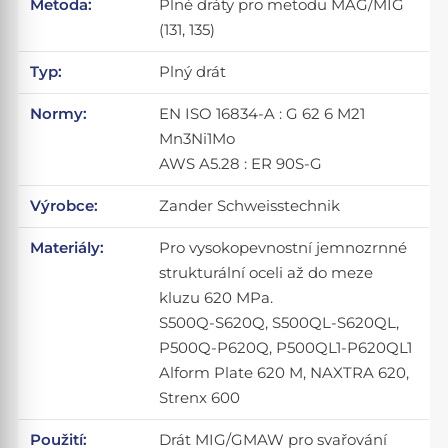
Metoda:
Plné dráty pro metodu MAG/MIG
(131, 135)
Typ:
Plný drát
Normy:
EN ISO 16834-A : G 62 6 M21
Mn3Ni1Mo
AWS A5.28 : ER 90S-G
Výrobce:
Zander Schweisstechnik
Materiály:
Pro vysokopevnostní jemnozrnné
strukturální oceli až do meze
kluzu 620 MPa.
S500Q-S620Q, S500QL-S620QL,
P500Q-P620Q, P500QL1-P620QL1
Alform Plate 620 M, NAXTRA 620,
Strenx 600
Použití:
Drát MIG/GMAW pro svařování