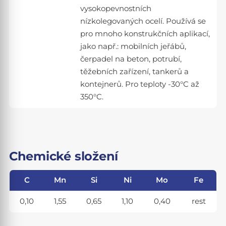
vysokopevnostních
nízkolegovaných ocelí. Používá se
pro mnoho konstrukčních aplikací,
jako např.: mobilních jeřábů,
čerpadel na beton, potrubí,
těžebních zařízení, tankerů a
kontejnerů. Pro teploty -30°C až
350°C.
Chemické složení
C
Mn
Si
Ni
Mo
Fe
0,10
1,55
0,65
1,10
0,40
rest