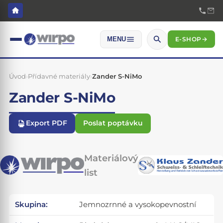
E-SHOP
→
MENU
Úvod
›
Přídavné materiály
›
Zander S-NiMo
Zander S-NiMo
Export PDF
Poslat poptávku
Materiálový
list
Skupina:
Jemnozrnné a vysokopevnostní