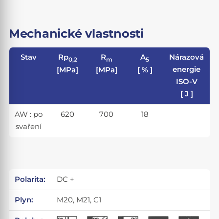
Mechanické vlastnosti
Stav
Rp
R
A
Nárazová
0,2
m
5
energie
[MPa]
[MPa]
[ % ]
ISO-V
[ J ]
AW : po
620
700
18
svaření
Polarita:
DC +
Plyn:
M20, M21, C1