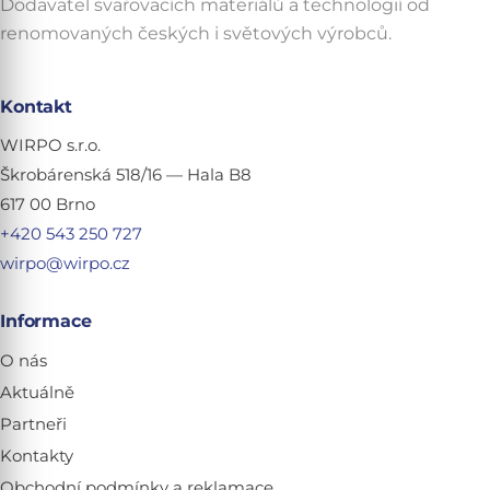
Dodavatel svařovacích materiálů a technologií od
renomovaných českých i světových výrobců.
Kontakt
WIRPO s.r.o.
Škrobárenská 518/16 — Hala B8
617 00 Brno
+420 543 250 727
wirpo@wirpo.cz
Informace
O nás
Aktuálně
Partneři
Kontakty
Obchodní podmínky a reklamace