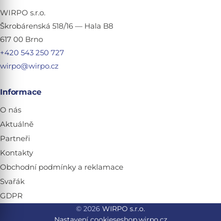
WIRPO s.r.o.
Škrobárenská 518/16 — Hala B8
617 00 Brno
+420 543 250 727
wirpo@wirpo.cz
Informace
O nás
Aktuálně
Partneři
Kontakty
Obchodní podmínky a reklamace
Svařák
GDPR
© 2026
WIRPO s.r.o.
Nastavení cookies
eshop.wirpo.cz