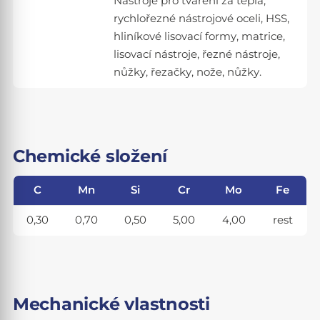
Nástroje pro tváření za tepla,
rychlořezné nástrojové oceli, HSS,
hliníkové lisovací formy, matrice,
lisovací nástroje, řezné nástroje,
nůžky, řezačky, nože, nůžky.
Chemické složení
C
Mn
Si
Cr
Mo
Fe
0,30
0,70
0,50
5,00
4,00
rest
Mechanické vlastnosti