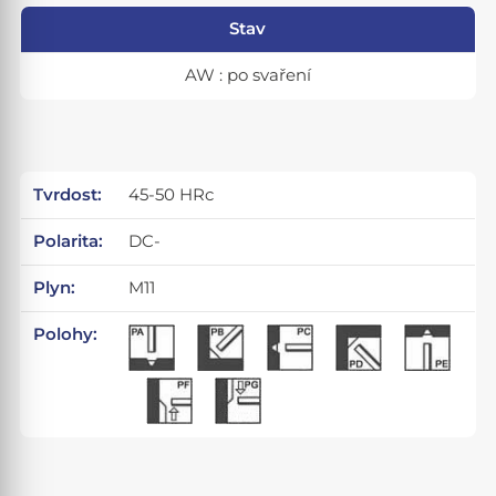
Stav
AW : po svaření
Tvrdost:
45-50 HRc
Polarita:
DC-
Plyn:
M11
Polohy: