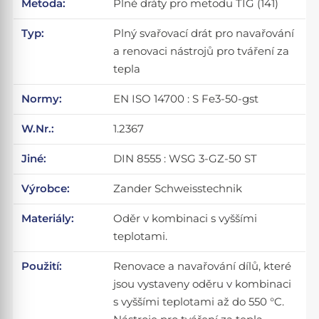
Metoda:
Plné dráty pro metodu TIG (141)
Typ:
Plný svařovací drát pro navařování
a renovaci nástrojů pro tváření za
tepla
Normy:
EN ISO 14700 : S Fe3-50-gst
W.Nr.:
1.2367
Jiné:
DIN 8555 : WSG 3-GZ-50 ST
Výrobce:
Zander Schweisstechnik
Materiály:
Oděr v kombinaci s vyššími
teplotami.
Použití:
Renovace a navařování dílů, které
jsou vystaveny oděru v kombinaci
s vyššími teplotami až do 550 °C.