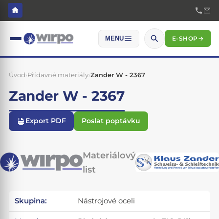
E-SHOP
→
MENU
Úvod
›
Přídavné materiály
›
Zander W - 2367
Zander W - 2367
Export PDF
Poslat poptávku
Materiálový
list
Skupina:
Nástrojové oceli