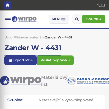
E-SHOP
→
MENU
Úvod
›
Přídavné materiály
›
Zander W - 4431
Zander W - 4431
Export PDF
Poslat poptávku
Materiálový
list
Skupina:
Nerezavějící a vysokolegované