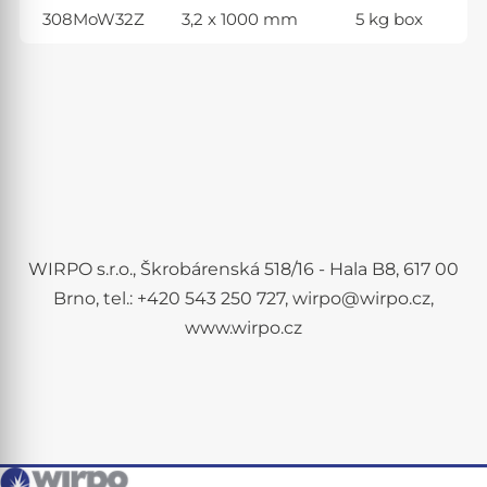
308MoW32Z
3,2 x 1000 mm
5 kg box
WIRPO s.r.o., Škrobárenská 518/16 - Hala B8, 617 00
Brno, tel.: +420 543 250 727, wirpo@wirpo.cz,
www.wirpo.cz