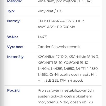
Metoda:
Plné dráty pro metodu TIG (141)
Typ:
Plný drát / TIG
Normy:
EN ISO 14343-A : W 20 10 3
AWS A5.9 : ER 308Mo
W.Nr.:
1.4431
Výrobce:
Zander Schweisstechnik
Materiály:
X2CrNiMo 17 12 2, X5CrNiMo 18 14 3,
X6CrNiTi 18-10, GX5CrNi 19-10
1.4404, 1.44351, 1.4550, 1.4471, 1.4550,
1.4552, Cr-Ni oceli s oceli např.: H I,
H II, StE 255, 17Mn 4 apod.
Použití:
Pro svařování nestabilizovaných
austenitických ocelí s obsahem
molybdenu. Nízký obsah uhlíku