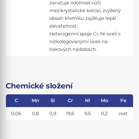
zaručuje odolnost vůči
mezikrystalické korozi, zvýšený
obsah křemíku zajišťuje lepší
slévatelnost.
Heterogenní spoje Cr-Ni ocelí s
nízkolegovanými oceli na
tlakových nádobách.
Chemické složení
C
Mn
Si
Cr
Ni
Mo
Fe
0,06
0,8
0,9
19,6
9,5
0,2
rest