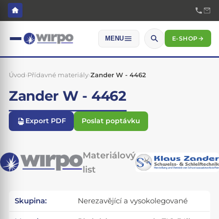
E-SHOP
→
MENU
Úvod
›
Přídavné materiály
›
Zander W - 4462
Zander W - 4462
Export PDF
Poslat poptávku
Materiálový
list
Skupina:
Nerezavějící a vysokolegované