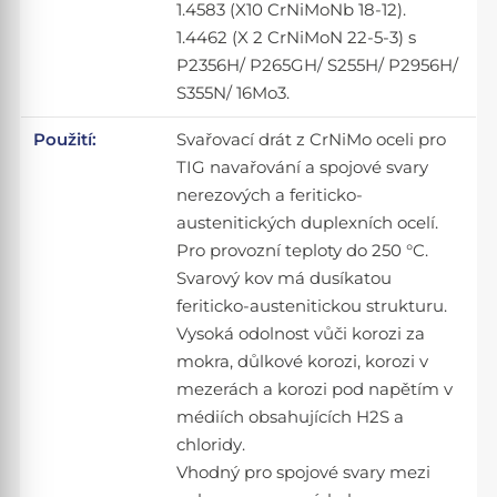
1.4583 (X10 CrNiMoNb 18-12).
1.4462 (X 2 CrNiMoN 22-5-3) s
P2356H/ P265GH/ S255H/ P2956H/
S355N/ 16Mo3.
Použití:
Svařovací drát z CrNiMo oceli pro
TIG navařování a spojové svary
nerezových a feriticko-
austenitických duplexních ocelí.
Pro provozní teploty do 250 °C.
Svarový kov má dusíkatou
feriticko-austenitickou strukturu.
Vysoká odolnost vůči korozi za
mokra, důlkové korozi, korozi v
mezerách a korozi pod napětím v
médiích obsahujících H2S a
chloridy.
Vhodný pro spojové svary mezi