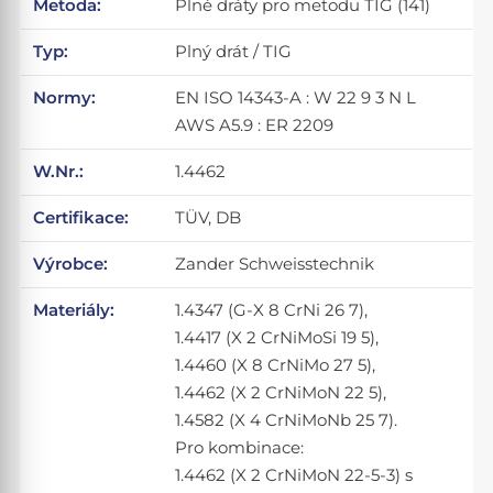
Metoda:
Plné dráty pro metodu TIG (141)
Typ:
Plný drát / TIG
Normy:
EN ISO 14343-A : W 22 9 3 N L
AWS A5.9 : ER 2209
W.Nr.:
1.4462
Certifikace:
TÜV, DB
Výrobce:
Zander Schweisstechnik
Materiály:
1.4347 (G-X 8 CrNi 26 7),
1.4417 (X 2 CrNiMoSi 19 5),
1.4460 (X 8 CrNiMo 27 5),
1.4462 (X 2 CrNiMoN 22 5),
1.4582 (X 4 CrNiMoNb 25 7).
Pro kombinace:
1.4462 (X 2 CrNiMoN 22-5-3) s