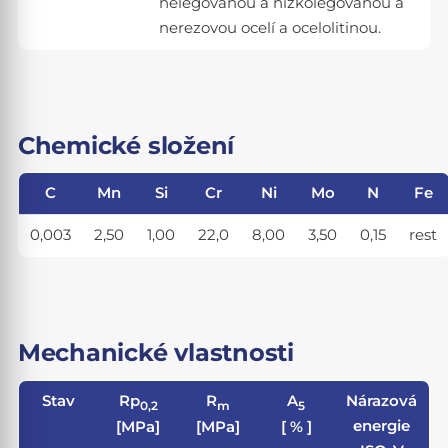
nelegovanou a nízkolegovanou a
nerezovou ocelí a ocelolitinou.
Chemické složení
C
Mn
Si
Cr
Ni
Mo
N
Fe
0,003
2,50
1,00
22,0
8,00
3,50
0,15
rest
Mechanické vlastnosti
Stav
Rp
R
A
Nárazová
0,2
m
5
energie
[MPa]
[MPa]
[ % ]