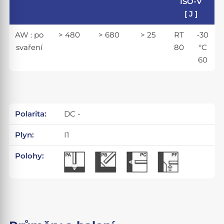
ISO-V
[ J ]
AW : po
> 480
> 680
> 25
RT
-30
svaření
80
°C
60
Polarita:
DC -
Plyn:
I1
Polohy: