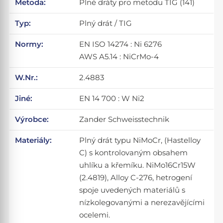
Metoda:
Plné dráty pro metodu TIG (141)
Typ:
Plný drát / TIG
Normy:
EN ISO 14274 : Ni 6276
AWS A5.14 : NiCrMo-4
W.Nr.:
2.4883
Jiné:
EN 14 700 : W Ni2
Výrobce:
Zander Schweisstechnik
Materiály:
Plný drát typu NiMoCr, (Hastelloy
C) s kontrolovaným obsahem
uhlíku a křemíku. NiMo16Cr15W
(2.4819), Alloy C-276, hetrogení
spoje uvedených materiálů s
nízkolegovanými a nerezavějícími
ocelemi.