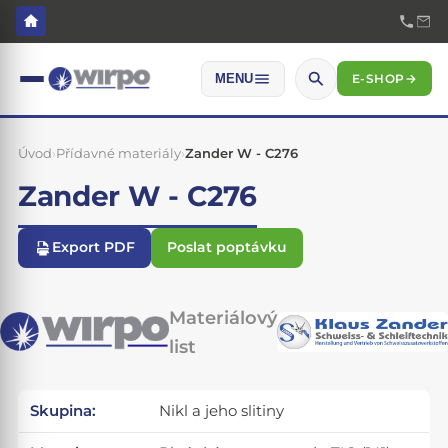
E-SHOP
→
MENU
Úvod
›
Přídavné materiály
›
Zander W - C276
Zander W - C276
Export PDF
Poslat poptávku
Materiálový
list
Skupina:
Nikl a jeho slitiny