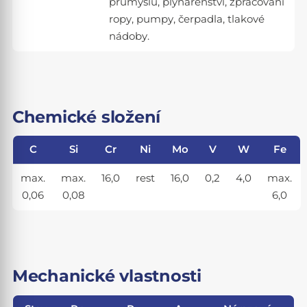
průmyslu, plynárenství, zpracování
ropy, pumpy, čerpadla, tlakové
nádoby.
Chemické složení
C
Si
Cr
Ni
Mo
V
W
Fe
max.
max.
16,0
rest
16,0
0,2
4,0
max.
0,06
0,08
6,0
Mechanické vlastnosti