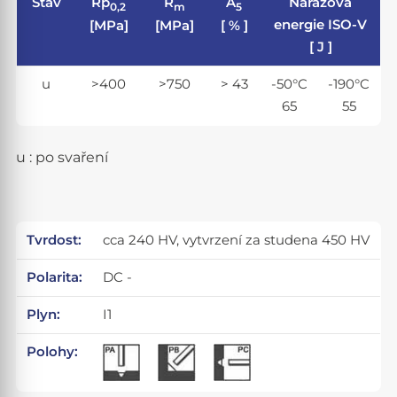
Stav
Rp
R
A
Nárazová
0,2
m
5
energie ISO-V
[MPa]
[MPa]
[ % ]
[ J ]
u
>400
>750
> 43
-50°C
-190°C
65
55
u : po svaření
Tvrdost:
cca 240 HV, vytvrzení za studena 450 HV
Polarita:
DC -
Plyn:
I1
Polohy: