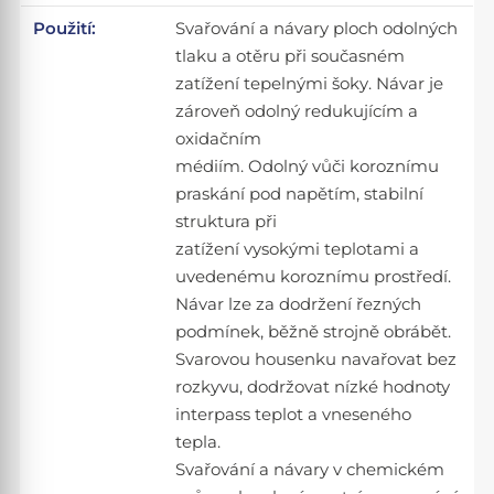
Použití:
Svařování a návary ploch odolných
tlaku a otěru při současném
zatížení tepelnými šoky. Návar je
zároveň odolný redukujícím a
oxidačním
médiím. Odolný vůči koroznímu
praskání pod napětím, stabilní
struktura při
zatížení vysokými teplotami a
uvedenému koroznímu prostředí.
Návar lze za dodržení řezných
podmínek, běžně strojně obrábět.
Svarovou housenku navařovat bez
rozkyvu, dodržovat nízké hodnoty
interpass teplot a vneseného
tepla.
Svařování a návary v chemickém