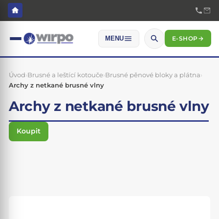
E-SHOP
→
MENU
Úvod
›
Brusné a leštící kotouče
›
Brusné pěnové bloky a plátna
›
Archy z netkané brusné vlny
Archy z netkané brusné vlny
Koupit