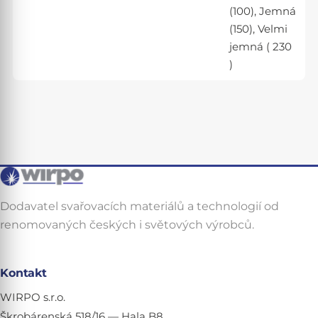
(100), Jemná
(150), Velmi
jemná ( 230
)
Dodavatel svařovacích materiálů a technologií od
renomovaných českých i světových výrobců.
Kontakt
WIRPO s.r.o.
Škrobárenská 518/16 — Hala B8