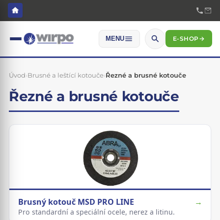
E-SHOP
→
MENU
Úvod
›
Brusné a leštící kotouče
›
Řezné a brusné kotouče
Řezné a brusné kotouče
Brusný kotouč MSD PRO LINE
→
Pro standardní a speciální ocele, nerez a litinu.