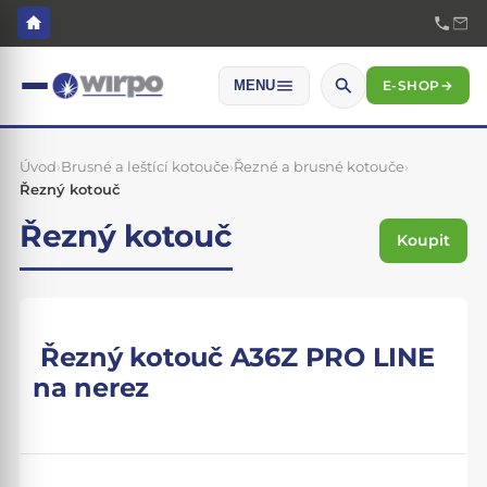
E-SHOP
→
MENU
Úvod
›
Brusné a leštící kotouče
›
Řezné a brusné kotouče
›
Řezný kotouč
Řezný kotouč
Koupit
Řezný kotouč A36Z PRO LINE
na nerez